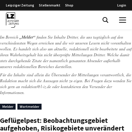
Leipziger Zeitung
Stellenmarkt
Shop
Login
Leipziger Zeitung
Im Bereich
„Melder“
finden Sie Inhalte Dritter, die uns tagtäglich auf den
verschiedensten Wegen erreichen und die wir unseren Lesern nicht vorenthalten
wollen. Es handelt sich also um aktuelle, redaktionell nicht bearbeitete und auf
ihren Wahrheitsgehalt hin nicht überprüfte Mitteilungen Dritter. Welche damit
stets durchgehende Zitate der namentlich genannten Absender außerhalb
unseres redaktionellen Bereiches darstellen.
Für die Inhalte sind allein die Übersender der Mitteilungen verantwortlich, die
Redaktion macht sich die Aussagen nicht zu eigen. Bei Fragen dazu wenden Sie
sich gern an
redaktion@l-iz.de
oder kontaktieren den Versender der
Informationen.
Melder
Wortmelder
Geflügelpest: Beobachtungsgebiet
aufgehoben, Risikogebiete unverändert