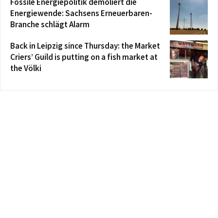
Fossile Energiepolitik demoliert die
Energiewende: Sachsens Erneuerbaren-
Branche schlägt Alarm
Back in Leipzig since Thursday: the Market
Criers’ Guild is putting on a fish market at
the Völki