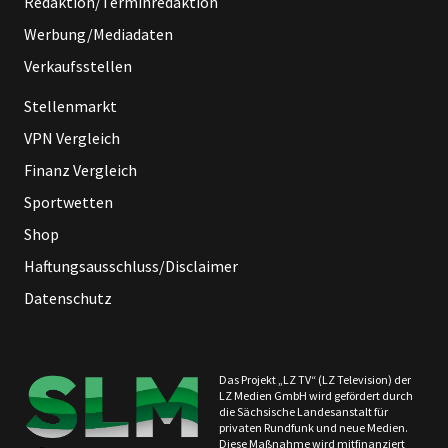
Redaktion/Terminredaktion
Werbung/Mediadaten
Verkaufsstellen
Stellenmarkt
VPN Vergleich
Finanz Vergleich
Sportwetten
Shop
Haftungsausschluss/Disclaimer
Datenschutz
Das Projekt „LZ TV“ (LZ Television) der
LZ Medien GmbH wird gefördert durch
die Sächsische Landesanstalt für
privaten Rundfunk und neue Medien.
Diese Maßnahme wird mitfinanziert