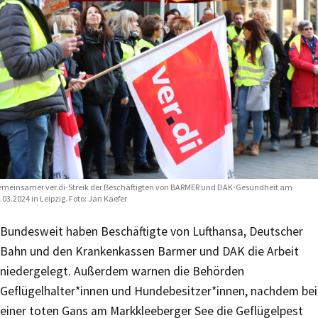
meinsamer ver.di-Streik der Beschäftigten von BARMER und DAK-Gesundheit am
.03.2024 in Leipzig. Foto: Jan Kaefer
Bundesweit haben Beschäftigte von Lufthansa, Deutscher
Bahn und den Krankenkassen Barmer und DAK die Arbeit
niedergelegt. Außerdem warnen die Behörden
Geflügelhalter*innen und Hundebesitzer*innen, nachdem bei
einer toten Gans am Markkleeberger See die Geflügelpest