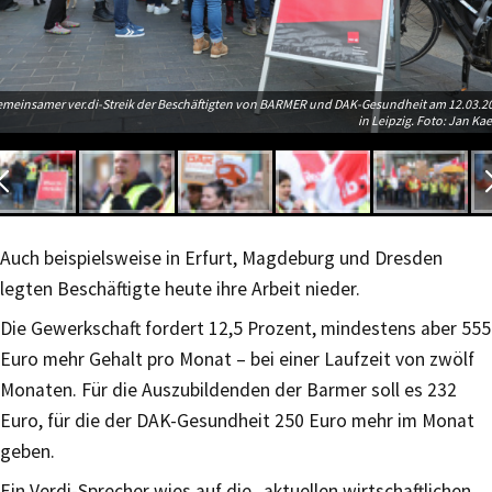
meinsamer ver.di-Streik der Beschäftigten von BARMER und DAK-Gesundheit am 12.03.2
in Leipzig. Foto: Jan Kae
Auch beispielsweise in Erfurt, Magdeburg und Dresden
legten Beschäftigte heute ihre Arbeit nieder.
Die Gewerkschaft fordert 12,5 Prozent, mindestens aber 555
Euro mehr Gehalt pro Monat – bei einer Laufzeit von zwölf
Monaten. Für die Auszubildenden der Barmer soll es 232
Euro, für die der DAK-Gesundheit 250 Euro mehr im Monat
geben.
Ein Verdi-Sprecher wies auf die „aktuellen wirtschaftlichen