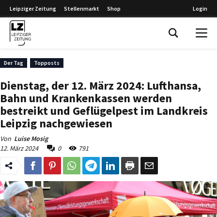
Leipziger Zeitung
Stellenmarkt
Shop
Login
Leipziger Zeitung
Der Tag
Topposts
Dienstag, der 12. März 2024: Lufthansa,
Bahn und Krankenkassen werden
bestreikt und Geflügelpest im Landkreis
Leipzig nachgewiesen
Von
Luise Mosig
12. März 2024
0
791