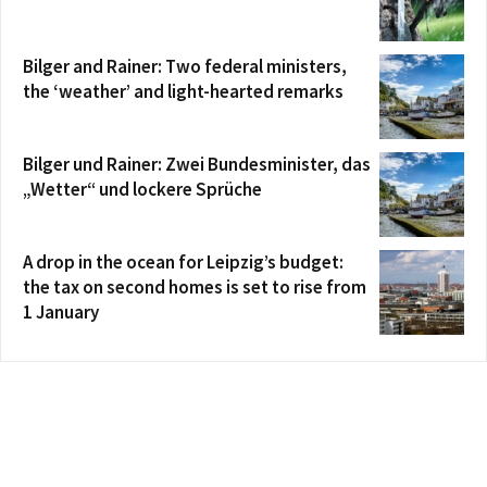
Bilger and Rainer: Two federal ministers,
the ‘weather’ and light-hearted remarks
Bilger und Rainer: Zwei Bundesminister, das
„Wetter“ und lockere Sprüche
A drop in the ocean for Leipzig’s budget:
the tax on second homes is set to rise from
1 January