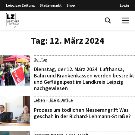
Leipziger Zeitung
Stellenmarkt
Shop
Login
Leipziger Zeitung
Tag:
12. März 2024
Der Tag
Dienstag, der 12. März 2024: Lufthansa,
Bahn und Krankenkassen werden bestreikt
und Geflügelpest im Landkreis Leipzig
nachgewiesen
·
Leben
Fälle & Unfälle
Prozess um tödlichen Messerangriff: Was
geschah in der Richard-Lehmann-Straße?