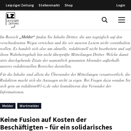
Leipziger Zeitung
Stellenmarkt
Shop
Login
Leipziger Zeitung
Im Bereich
„Melder“
finden Sie Inhalte Dritter, die uns tagtäglich auf den
verschiedensten Wegen erreichen und die wir unseren Lesern nicht vorenthalten
wollen. Es handelt sich also um aktuelle, redaktionell nicht bearbeitete und auf
ihren Wahrheitsgehalt hin nicht überprüfte Mitteilungen Dritter. Welche damit
stets durchgehende Zitate der namentlich genannten Absender außerhalb
unseres redaktionellen Bereiches darstellen.
Für die Inhalte sind allein die Übersender der Mitteilungen verantwortlich, die
Redaktion macht sich die Aussagen nicht zu eigen. Bei Fragen dazu wenden Sie
sich gern an
redaktion@l-iz.de
oder kontaktieren den Versender der
Informationen.
Melder
Wortmelder
Keine Fusion auf Kosten der
Beschäftigten – für ein solidarisches