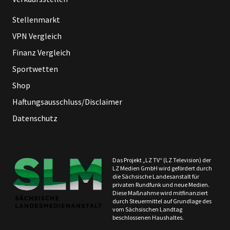
Stellenmarkt
VPN Vergleich
Finanz Vergleich
Sportwetten
Shop
Haftungsausschluss/Disclaimer
Datenschutz
Das Projekt „LZ TV“ (LZ Television) der
LZ Medien GmbH wird gefördert durch
die Sächsische Landesanstalt für
privaten Rundfunk und neue Medien.
Diese Maßnahme wird mitfinanziert
durch Steuermittel auf Grundlage des
vom Sächsischen Landtag
beschlossenen Haushaltes.