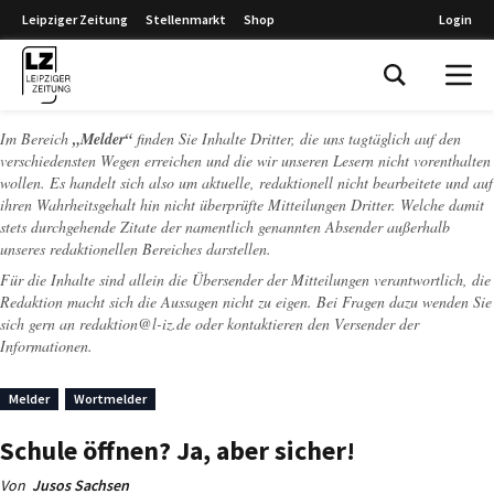
Leipziger Zeitung
Stellenmarkt
Shop
Login
Leipziger Zeitung
Im Bereich
„Melder“
finden Sie Inhalte Dritter, die uns tagtäglich auf den
verschiedensten Wegen erreichen und die wir unseren Lesern nicht vorenthalten
wollen. Es handelt sich also um aktuelle, redaktionell nicht bearbeitete und auf
ihren Wahrheitsgehalt hin nicht überprüfte Mitteilungen Dritter. Welche damit
stets durchgehende Zitate der namentlich genannten Absender außerhalb
unseres redaktionellen Bereiches darstellen.
Für die Inhalte sind allein die Übersender der Mitteilungen verantwortlich, die
Redaktion macht sich die Aussagen nicht zu eigen. Bei Fragen dazu wenden Sie
sich gern an
redaktion@l-iz.de
oder kontaktieren den Versender der
Informationen.
Melder
Wortmelder
Schule öffnen? Ja, aber sicher!
Von
Jusos Sachsen