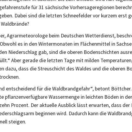
efahrenstufe für 31 sächsische Vorhersageregionen berech
eben. Dabei sind die letzten Schneefelder vor kurzem erst g
n Waldbrände?
her, Agrarmeteorologe beim Deutschen Wetterdienst, beschre
 „Obwohl es in den Wintermonaten im Flächenmittel in Sachse
den Niederschlag gab, sind die oberen Bodenschichten ausr
llt.“ Aber gerade die letzten Tage mit milden Temperaturen,
en dazu, dass die Streuschicht des Waldes und die oberen B
trocknen.
nd entscheidend für die Waldbrandgefahr“, betont Böttcher.
te pflanzenverfügbare Wassermenge in leichten Böden in de
ehn Prozent. Der aktuelle Ausblick lässt erwarten, dass der
iederschlagsarm beginnen wird. Dadurch kann die Waldbrand
nell steigen.