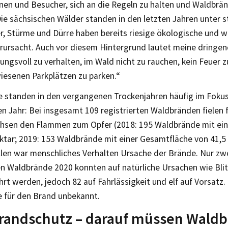
nen und Besucher, sich an die Regeln zu halten und Waldbrän
ie sächsischen Wälder standen in den letzten Jahren unter s
, Stürme und Dürre haben bereits riesige ökologische und wi
rursacht. Auch vor diesem Hintergrund lautet meine dringend
ngsvoll zu verhalten, im Wald nicht zu rauchen, kein Feuer 
iesenen Parkplätzen zu parken.“
 standen in den vergangenen Trockenjahren häufig im Fokus
n Jahr: Bei insgesamt 109 registrierten Waldbränden fielen 
chsen den Flammen zum Opfer (2018: 195 Waldbrände mit ei
ktar; 2019: 153 Waldbrände mit einer Gesamtfläche von 41,5 
llen war menschliches Verhalten Ursache der Brände. Nur zw
en Waldbrände 2020 konnten auf natürliche Ursachen wie Bli
rt werden, jedoch 82 auf Fahrlässigkeit und elf auf Vorsatz. 
e für den Brand unbekannt.
randschutz – darauf müssen Wald