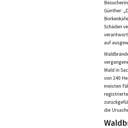
Besucherin
Günther: „D
Borkenkäfer
Schäden ve
verantwortu
auf ausgew
Waldbrände
vergangene
Wald in Sa
von 240 He
meisten Fä
registriert
zurückgefüh
die Ursach
Waldb