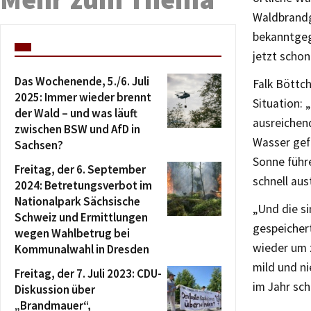
Waldbrandg
bekanntgeg
jetzt scho
Das Wochenende, 5./6. Juli
Falk Böttc
2025: Immer wieder brennt
Situation:
der Wald – und was läuft
ausreichen
zwischen BSW und AfD in
Wasser gefü
Sachsen?
Sonne führ
Freitag, der 6. September
schnell aus
2024: Betretungsverbot im
Nationalpark Sächsische
„Und die si
Schweiz und Ermittlungen
gespeicher
wegen Wahlbetrug bei
wieder um z
Kommunalwahl in Dresden
mild und n
Freitag, der 7. Juli 2023: CDU-
im Jahr sch
Diskussion über
„Brandmauer“,