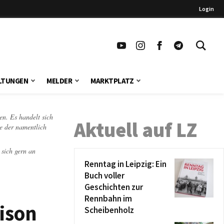
Login
LTUNGEN
MELDER
MARKTPLATZ
en. Es handelt sich
Aktuell auf LZ
te der namentlich
 sich gern an
Renntag in Leipzig: Ein
Buch voller
Geschichten zur
Rennbahn im
ison
Scheibenholz