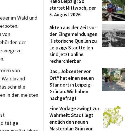
Hallo Leipzig: So
startet Mittwoch, der
5. August 2026
Feuer im Wald und
verboten.
Akten aus der Zeit vor
den Eingemeindungen:
n von
Historische Quellen zu
behörden der
Leipzigs Stadtteilen
rtswege zu
sind jetzt online
n.
recherchierbar
toren von
Das „Jobcenter vor
Ort“ hat einen neuen
n Waldbrand
Standort in Leipzig-
das schnelle
Grünau. Wir haben
en in den meisten
nachgefragt
Eine Vorlage zwingt zur
ist
Wahrheit: Stadt legt
endlich den neuen
ld tätige
Masterplan Grün vor