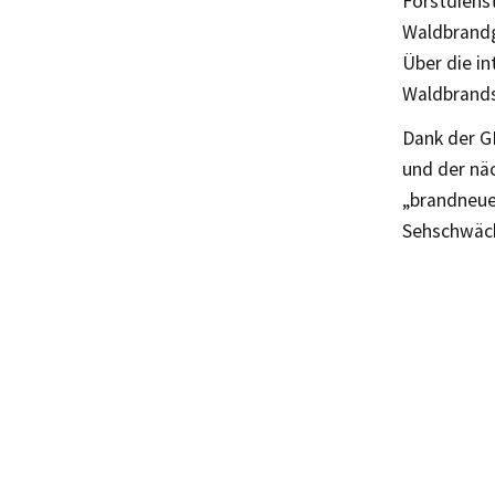
Forstdienst
Waldbrandg
Über die in
Waldbrandsc
Dank der G
und der nä
„brandneuen
Sehschwäch