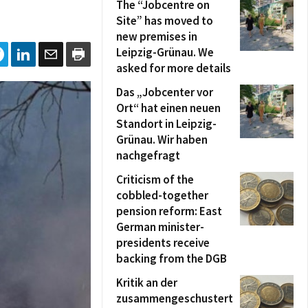
The “Jobcentre on
Site” has moved to
new premises in
Leipzig-Grünau. We
asked for more details
Das „Jobcenter vor
Ort“ hat einen neuen
Standort in Leipzig-
Grünau. Wir haben
nachgefragt
Criticism of the
cobbled-together
pension reform: East
German minister-
presidents receive
backing from the DGB
Kritik an der
zusammengeschustert