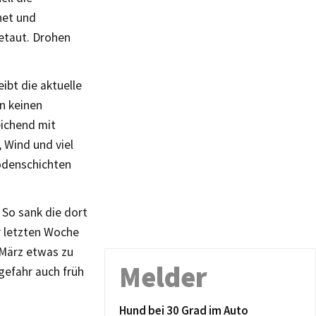
net und
etaut. Drohen
ibt die aktuelle
n keinen
eichend mit
 Wind und viel
odenschichten
 So sank die dort
r letzten Woche
 März etwas zu
Melder
gefahr auch früh
Hund bei 30 Grad im Auto