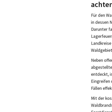
achte
Für den Wa
in dessen N
Darunter f
Lagerfeuer
Landkreise
Waldgebiet
Neben offe
abgestellt
entdeckt, i
Eingreifen
Fällen effe
Mit der ko
Waldbrands