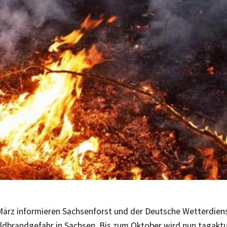
März informieren Sachsenforst und der Deutsche Wetterdiens
ldbrandgefahr in Sachsen. Bis zum Oktober wird nun tagaktu