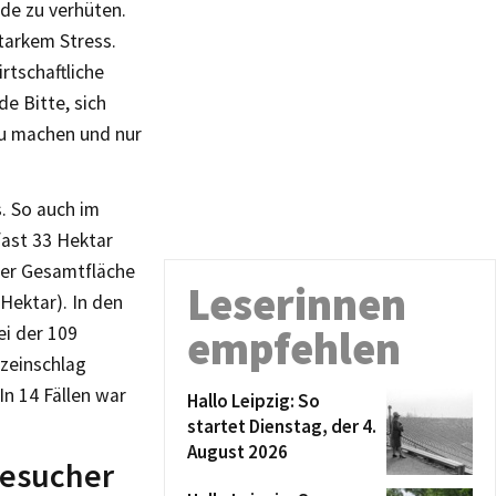
de zu verhüten.
tarkem Stress.
rtschaftliche
e Bitte, sich
zu machen und nur
. So auch im
fast 33 Hektar
ner Gesamtfläche
Leserinnen
Hektar). In den
empfehlen
ei der 109
tzeinschlag
In 14 Fällen war
Hallo Leipzig: So
startet Dienstag, der 4.
August 2026
besucher