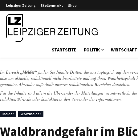
Leipziger Zeitung
Stellenmarkt
Shop
Leipziger Zeitung
STARTSEITE
POLITIK
WIRTSCHAFT
Im Bereich
„Melder“
finden Sie Inhalte Dritter, die uns tagtäglich auf den ver
also um aktuelle, redaktionell nicht bearbeitete und auf ihren Wahrheitsgehalt 
genannten Absender außerhalb unseres redaktionellen Bereiches darstellen.
Für die Inhalte sind allein die Übersender der Mitteilungen verantwortlich, di
redaktion@l-iz.de
oder kontaktieren den Versender der Informationen.
Melder
Wortmelder
Waldbrandgefahr im Blic