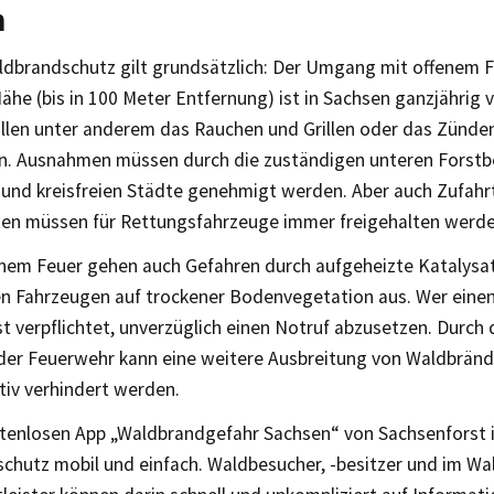
n
ldbrandschutz gilt grundsätzlich: Der Umgang mit offenem 
ähe (bis in 100 Meter Entfernung) ist in Sachsen ganzjährig 
allen unter anderem das Rauchen und Grillen oder das Zünde
n. Ausnahmen müssen durch die zuständigen unteren Forst
 und kreisfreien Städte genehmigt werden. Aber auch Zufah
en müssen für Rettungsfahrzeuge immer freigehalten werde
nem Feuer gehen auch Gefahren durch aufgeheizte Katalysa
en Fahrzeugen auf trockener Bodenvegetation aus. Wer eine
st verpflichtet, unverzüglich einen Notruf abzusetzen. Durch 
 der Feuerwehr kann eine weitere Ausbreitung von Waldbränd
ktiv verhindert werden.
stenlosen App „Waldbrandgefahr Sachsen“ von Sachsenforst 
chutz mobil und einfach. Waldbesucher, -besitzer und im Wa