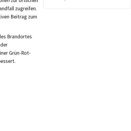
onen zur örtlichen
ndfall zugreifen.
tiven Beitrag zum
des Brandortes
 der
iner Grün-Rot-
essert.