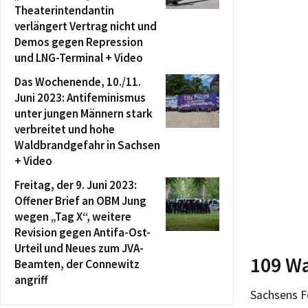
Theaterintendantin
verlängert Vertrag nicht und
Demos gegen Repression
und LNG-Terminal + Video
Das Wochenende, 10./11.
Juni 2023: Antifeminismus
unter jungen Männern stark
verbreitet und hohe
Waldbrandgefahr in Sachsen
+ Video
Freitag, der 9. Juni 2023:
Offener Brief an OBM Jung
wegen „Tag X“, weitere
Revision gegen Antifa-Ost-
Urteil und Neues zum JVA-
109 Wa
Beamten, der Connewitz
angriff
Sachsens F