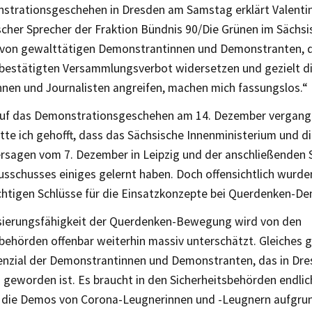
trationsgeschehen in Dresden am Samstag erklärt Valenti
ischer Sprecher der Fraktion Bündnis 90/Die Grünen im Sächs
r von gewalttätigen Demonstrantinnen und Demonstranten, d
h bestätigten Versammlungsverbot widersetzen und gezielt di
nnen und Journalisten angreifen, machen mich fassungslos.“
 auf das Demonstrationsgeschehen am 14. Dezember vergang
te ich gehofft, dass das Sächsische Innenministerium und di
rsagen vom 7. Dezember in Leipzig und der anschließenden 
usschusses einiges gelernt haben. Doch offensichtlich wurde
richtigen Schlüsse für die Einsatzkonzepte bei Querdenken-
isierungsfähigkeit der Querdenken-Bewegung wird von den
behörden offenbar weiterhin massiv unterschätzt. Gleiches gi
nzial der Demonstrantinnen und Demonstranten, das in Dre
h geworden ist. Es braucht in den Sicherheitsbehörden endli
s die Demos von Corona-Leugnerinnen und -Leugnern aufgru