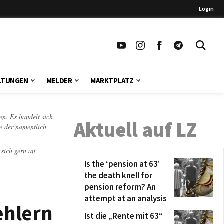
Login
LTUNGEN
MELDER
MARKTPLATZ
en. Es handelt sich
Aktuell auf LZ
te der namentlich
 sich gern an
Is the ‘pension at 63’
the death knell for
pension reform? An
attempt at an analysis
ehlern
Ist die „Rente mit 63“