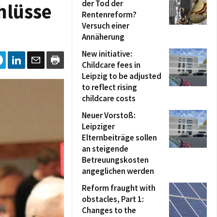
der Tod der
hlüsse
Rentenreform?
Versuch einer
Annäherung
New initiative:
Childcare fees in
Leipzig to be adjusted
to reflect rising
childcare costs
Neuer Vorstoß:
Leipziger
Elternbeiträge sollen
an steigende
Betreuungskosten
angeglichen werden
Reform fraught with
obstacles, Part 1:
Changes to the