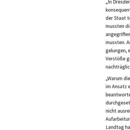
„In Dresde
konsequent
der Staat 
mussten die
angegriffe
mussten. A
gelungen, 
Verstöße g
nachträglic
„Warum dies
im Ansatz e
beantworte
durchgeset
nicht ausr
Aufarbeitu
Landtag hal