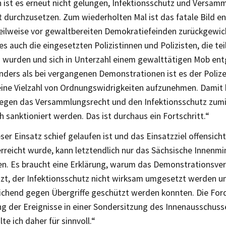
n ist es erneut nicht gelungen, Infektionsschutz und Versam
 durchzusetzen. Zum wiederholten Mal ist das fatale Bild e
teilweise vor gewaltbereiten Demokratiefeinden zurückgewic
s auch die eingesetzten Polizistinnen und Polizisten, die teil
n wurden und sich in Unterzahl einem gewalttätigen Mob en
nders als bei vergangenen Demonstrationen ist es der Poliz
eine Vielzahl von Ordnungswidrigkeiten aufzunehmen. Damit
egen das Versammlungsrecht und den Infektionsschutz zum
h sanktioniert werden. Das ist durchaus ein Fortschritt.“
er Einsatz schief gelaufen ist und das Einsatzziel offensicht
rreicht wurde, kann letztendlich nur das Sächsische Innenmi
n. Es braucht eine Erklärung, warum das Demonstrationsver
zt, der Infektionsschutz nicht wirksam umgesetzt werden un
eichend gegen Übergriffe geschützt werden konnten. Die For
ng der Ereignisse in einer Sondersitzung des Innenausschuss
te ich daher für sinnvoll.“