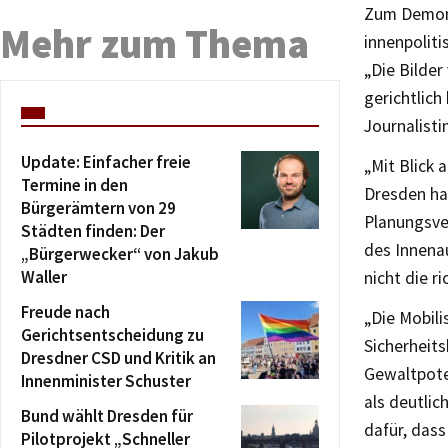
Zum Demons
Mehr zum Thema
innenpolit
„Die Bilde
gerichtlic
Journalisti
Update: Einfacher freie
„Mit Blick
Termine in den
Dresden hat
Bürgerämtern von 29
Planungsve
Städten finden: Der
des Innena
„Bürgerwecker“ von Jakub
Waller
nicht die 
Freude nach
„Die Mobil
Gerichtsentscheidung zu
Sicherheits
Dresdner CSD und Kritik an
Gewaltpote
Innenminister Schuster
als deutlic
Bund wählt Dresden für
dafür, das
Pilotprojekt „Schneller