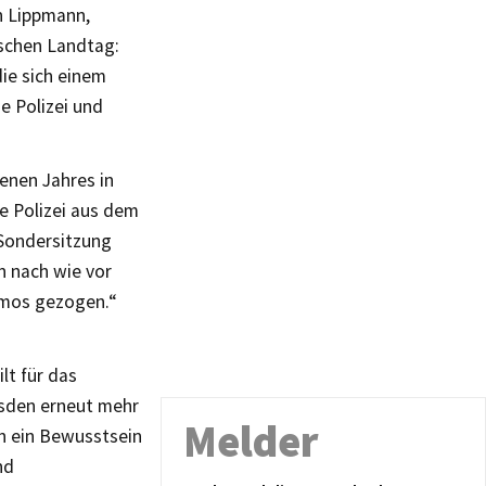
n Lippmann,
ischen Landtag:
ie sich einem
e Polizei und
enen Jahres in
e Polizei aus dem
Sondersitzung
n nach wie vor
Demos gezogen.“
lt für das
sden erneut mehr
Melder
ch ein Bewusstsein
nd