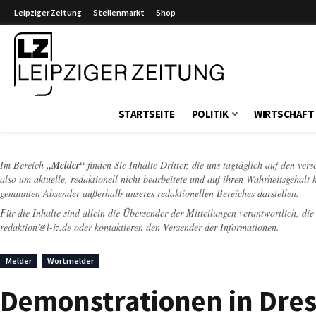
Leipziger Zeitung
Stellenmarkt
Shop
Leipziger Zeitung
STARTSEITE
POLITIK
WIRTSCHAFT
Im Bereich
„Melder“
finden Sie Inhalte Dritter, die uns tagtäglich auf den ver
also um aktuelle, redaktionell nicht bearbeitete und auf ihren Wahrheitsgehalt 
genannten Absender außerhalb unseres redaktionellen Bereiches darstellen.
Für die Inhalte sind allein die Übersender der Mitteilungen verantwortlich, di
redaktion@l-iz.de
oder kontaktieren den Versender der Informationen.
Melder
Wortmelder
Demonstrationen in Dres