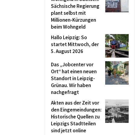
Sächsische Regierung
plant selbst mit
Millionen-Kürzungen
beim Wohngeld
Hallo Leipzig: So
startet Mittwoch, der
5. August 2026
Das „Jobcenter vor
Ort“ hat einen neuen
Standort in Leipzig-
Grünau. Wir haben
nachgefragt
Akten aus der Zeit vor
den Eingemeindungen:
Historische Quellen zu
Leipzigs Stadtteilen
sind jetzt online