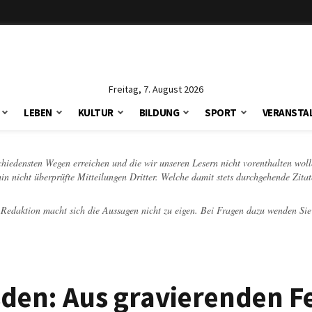
Freitag, 7. August 2026
LEBEN
KULTUR
BILDUNG
SPORT
VERANSTA
schiedensten Wegen erreichen und die wir unseren Lesern nicht vorenthalten woll
hin nicht überprüfte Mitteilungen Dritter. Welche damit stets durchgehende Zita
e Redaktion macht sich die Aussagen nicht zu eigen. Bei Fragen dazu wenden Sie
den: Aus gravierenden F