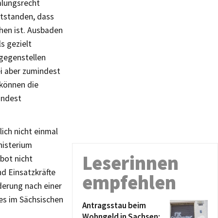
mlungsrecht
ntstanden, dass
hen ist. Ausbaden
s gezielt
tgegenstellen
ei aber zumindest
 können die
indest
lich nicht einmal
nisterium
Leserinnen
bot nicht
d Einsatzkräfte
empfehlen
derung nach einer
es im Sächsischen
Antragsstau beim
Wohngeld in Sachsen: