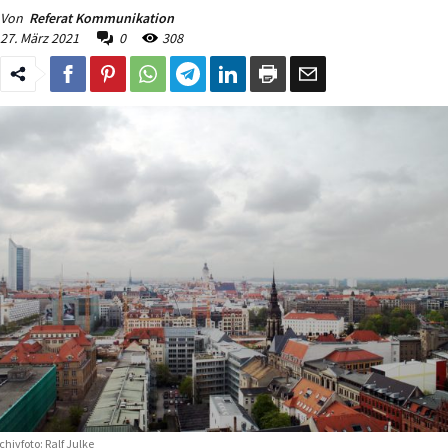
Von
Referat Kommunikation
27. März 2021
0
308
chivfoto: Ralf Julke