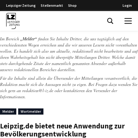
Leipziger Zeitung
Stellenmarkt
Shop
Login
Leipziger Zeitung
Im Bereich
„Melder“
finden Sie Inhalte Dritter, die uns tagtäglich auf den
verschiedensten Wegen erreichen und die wir unseren Lesern nicht vorenthalten
wollen. Es handelt sich also um aktuelle, redaktionell nicht bearbeitete und auf
ihren Wahrheitsgehalt hin nicht überprüfte Mitteilungen Dritter. Welche damit
stets durchgehende Zitate der namentlich genannten Absender außerhalb
unseres redaktionellen Bereiches darstellen.
Für die Inhalte sind allein die Übersender der Mitteilungen verantwortlich, die
Redaktion macht sich die Aussagen nicht zu eigen. Bei Fragen dazu wenden Sie
sich gern an
redaktion@l-iz.de
oder kontaktieren den Versender der
Informationen.
Melder
Wortmelder
Leipzig.de bietet neue Anwendung zur
Bevölkerungsentwicklung