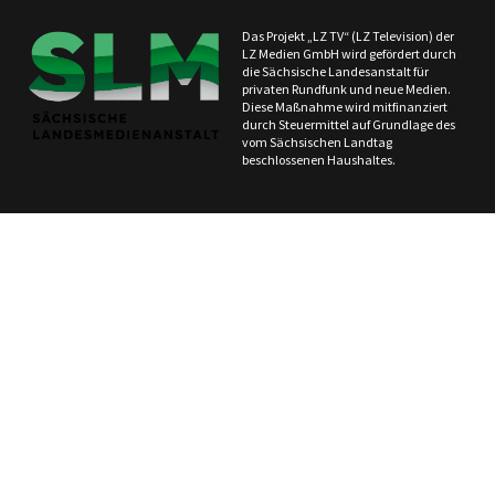
Das Projekt „LZ TV“ (LZ Television) der
LZ Medien GmbH wird gefördert durch
die Sächsische Landesanstalt für
privaten Rundfunk und neue Medien.
Diese Maßnahme wird mitfinanziert
durch Steuermittel auf Grundlage des
vom Sächsischen Landtag
beschlossenen Haushaltes.