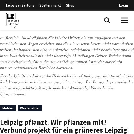
Leipziger Zeitung
Stellenmarkt
Shop
Login
Leipziger Zeitung
Im Bereich
„Melder“
finden Sie Inhalte Dritter, die uns tagtäglich auf den
verschiedensten Wegen erreichen und die wir unseren Lesern nicht vorenthalten
wollen. Es handelt sich also um aktuelle, redaktionell nicht bearbeitete und auf
ihren Wahrheitsgehalt hin nicht überprüfte Mitteilungen Dritter. Welche damit
stets durchgehende Zitate der namentlich genannten Absender außerhalb
unseres redaktionellen Bereiches darstellen.
Für die Inhalte sind allein die Übersender der Mitteilungen verantwortlich, die
Redaktion macht sich die Aussagen nicht zu eigen. Bei Fragen dazu wenden Sie
sich gern an
redaktion@l-iz.de
oder kontaktieren den Versender der
Informationen.
Melder
Wortmelder
Leipzig pflanzt. Wir pflanzen mit!
Verbundprojekt für ein grüneres Leipzig