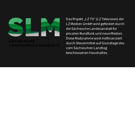
Das Projekt „LZ TV“ (LZ Television) der
LZ Medien GmbH wird gefördert durch
die Sächsische Landesanstalt für
privaten Rundfunk und neue Medien.
Diese Maßnahme wird mitfinanziert
durch Steuermittel auf Grundlage des
vom Sächsischen Landtag
beschlossenen Haushaltes.