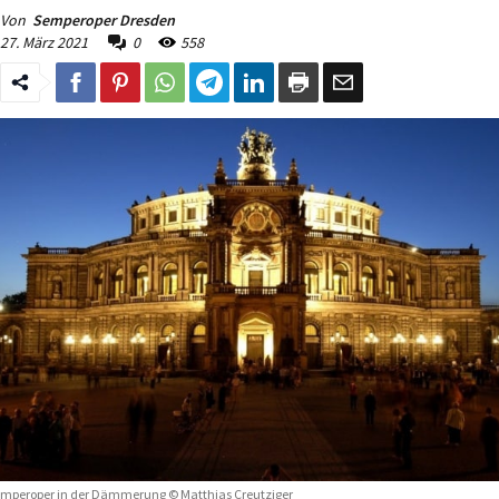
Von
Semperoper Dresden
27. März 2021
0
558
mperoper in der Dämmerung © Matthias Creutziger