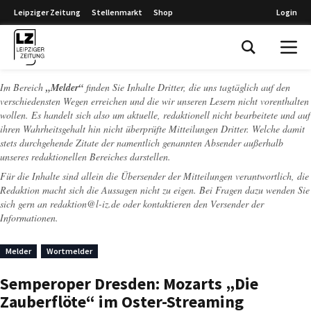
Leipziger Zeitung
Stellenmarkt
Shop
Login
Leipziger Zeitung
Im Bereich
„Melder“
finden Sie Inhalte Dritter, die uns tagtäglich auf den
verschiedensten Wegen erreichen und die wir unseren Lesern nicht vorenthalten
wollen. Es handelt sich also um aktuelle, redaktionell nicht bearbeitete und auf
ihren Wahrheitsgehalt hin nicht überprüfte Mitteilungen Dritter. Welche damit
stets durchgehende Zitate der namentlich genannten Absender außerhalb
unseres redaktionellen Bereiches darstellen.
Für die Inhalte sind allein die Übersender der Mitteilungen verantwortlich, die
Redaktion macht sich die Aussagen nicht zu eigen. Bei Fragen dazu wenden Sie
sich gern an
redaktion@l-iz.de
oder kontaktieren den Versender der
Informationen.
Melder
Wortmelder
Semperoper Dresden: Mozarts „Die
Zauberflöte“ im Oster-Streaming