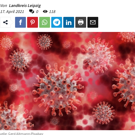
Von
Landkreis Leipzig
17. April 2021
0
118
elle: Gerd Altmann/Pixabay