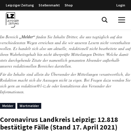
Leipziger Zeitung
Stellenmarkt
Shop
Login
Leipziger Zeitung
Im Bereich
„Melder“
finden Sie Inhalte Dritter, die uns tagtäglich auf den
verschiedensten Wegen erreichen und die wir unseren Lesern nicht vorenthalten
wollen. Es handelt sich also um aktuelle, redaktionell nicht bearbeitete und auf
ihren Wahrheitsgehalt hin nicht überprüfte Mitteilungen Dritter. Welche damit
stets durchgehende Zitate der namentlich genannten Absender außerhalb
unseres redaktionellen Bereiches darstellen.
Für die Inhalte sind allein die Übersender der Mitteilungen verantwortlich, die
Redaktion macht sich die Aussagen nicht zu eigen. Bei Fragen dazu wenden Sie
sich gern an
redaktion@l-iz.de
oder kontaktieren den Versender der
Informationen.
Melder
Wortmelder
Coronavirus Landkreis Leipzig: 12.818
bestätigte Fälle (Stand 17. April 2021)