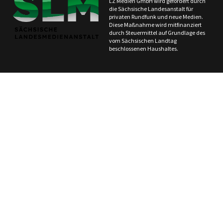
LZ Medien GmbH wird gefördert durch
die Sächsische Landesanstalt für
privaten Rundfunk und neue Medien.
Diese Maßnahme wird mitfinanziert
durch Steuermittel auf Grundlage des
vom Sächsischen Landtag
beschlossenen Haushaltes.