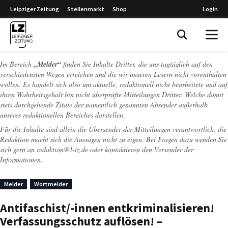
Leipziger Zeitung
Stellenmarkt
Shop
Login
Leipziger Zeitung
Im Bereich
„Melder“
finden Sie Inhalte Dritter, die uns tagtäglich auf den
verschiedensten Wegen erreichen und die wir unseren Lesern nicht vorenthalten
wollen. Es handelt sich also um aktuelle, redaktionell nicht bearbeitete und auf
ihren Wahrheitsgehalt hin nicht überprüfte Mitteilungen Dritter. Welche damit
stets durchgehende Zitate der namentlich genannten Absender außerhalb
unseres redaktionellen Bereiches darstellen.
Für die Inhalte sind allein die Übersender der Mitteilungen verantwortlich, die
Redaktion macht sich die Aussagen nicht zu eigen. Bei Fragen dazu wenden Sie
sich gern an
redaktion@l-iz.de
oder kontaktieren den Versender der
Informationen.
Melder
Wortmelder
Antifaschist/-innen entkriminalisieren!
Verfassungsschutz auflösen! –