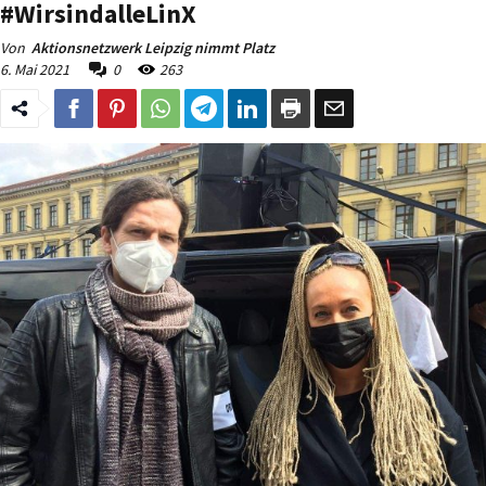
#WirsindalleLinX
Von
Aktionsnetzwerk Leipzig nimmt Platz
6. Mai 2021
0
263