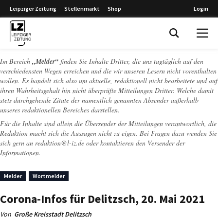
Leipziger Zeitung
Stellenmarkt
Shop
Login
Leipziger Zeitung
Im Bereich
„Melder“
finden Sie Inhalte Dritter, die uns tagtäglich auf den
verschiedensten Wegen erreichen und die wir unseren Lesern nicht vorenthalten
wollen. Es handelt sich also um aktuelle, redaktionell nicht bearbeitete und auf
ihren Wahrheitsgehalt hin nicht überprüfte Mitteilungen Dritter. Welche damit
stets durchgehende Zitate der namentlich genannten Absender außerhalb
unseres redaktionellen Bereiches darstellen.
Für die Inhalte sind allein die Übersender der Mitteilungen verantwortlich, die
Redaktion macht sich die Aussagen nicht zu eigen. Bei Fragen dazu wenden Sie
sich gern an
redaktion@l-iz.de
oder kontaktieren den Versender der
Informationen.
Melder
Wortmelder
Corona-Infos für Delitzsch, 20. Mai 2021
Von
Große Kreisstadt Delitzsch