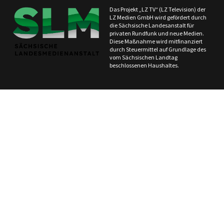
Das Projekt „LZ TV“ (LZ Television) der
LZ Medien GmbH wird gefördert durch
die Sächsische Landesanstalt für
privaten Rundfunk und neue Medien.
Diese Maßnahme wird mitfinanziert
durch Steuermittel auf Grundlage des
vom Sächsischen Landtag
beschlossenen Haushaltes.