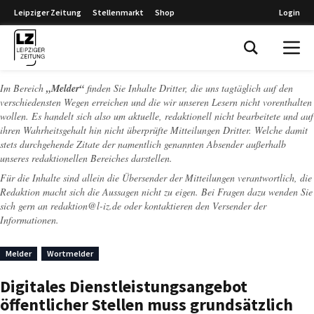
Leipziger Zeitung
Stellenmarkt
Shop
Login
Leipziger Zeitung
Im Bereich
„Melder“
finden Sie Inhalte Dritter, die uns tagtäglich auf den
verschiedensten Wegen erreichen und die wir unseren Lesern nicht vorenthalten
wollen. Es handelt sich also um aktuelle, redaktionell nicht bearbeitete und auf
ihren Wahrheitsgehalt hin nicht überprüfte Mitteilungen Dritter. Welche damit
stets durchgehende Zitate der namentlich genannten Absender außerhalb
unseres redaktionellen Bereiches darstellen.
Für die Inhalte sind allein die Übersender der Mitteilungen verantwortlich, die
Redaktion macht sich die Aussagen nicht zu eigen. Bei Fragen dazu wenden Sie
sich gern an
redaktion@l-iz.de
oder kontaktieren den Versender der
Informationen.
Melder
Wortmelder
Digitales Dienstleistungsangebot
öffentlicher Stellen muss grundsätzlich