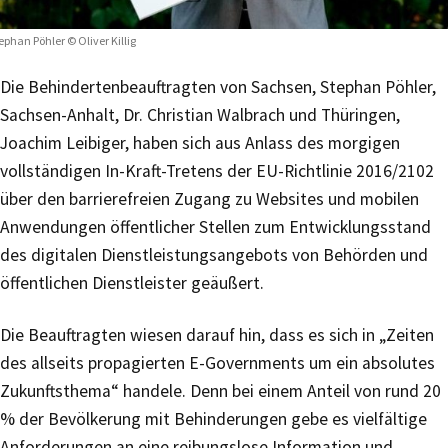
ephan Pöhler © Oliver Killig
Die Behindertenbeauftragten von Sachsen, Stephan Pöhler,
Sachsen-Anhalt, Dr. Christian Walbrach und Thüringen,
Joachim Leibiger, haben sich aus Anlass des morgigen
vollständigen In-Kraft-Tretens der EU-Richtlinie 2016/2102
über den barrierefreien Zugang zu Websites und mobilen
Anwendungen öffentlicher Stellen zum Entwicklungsstand
des digitalen Dienstleistungsangebots von Behörden und
öffentlichen Dienstleister geäußert.
Die Beauftragten wiesen darauf hin, dass es sich in „Zeiten
des allseits propagierten E-Governments um ein absolutes
Zukunftsthema“ handele. Denn bei einem Anteil von rund 20
% der Bevölkerung mit Behinderungen gebe es vielfältige
Anforderungen an eine reibungslose Information und