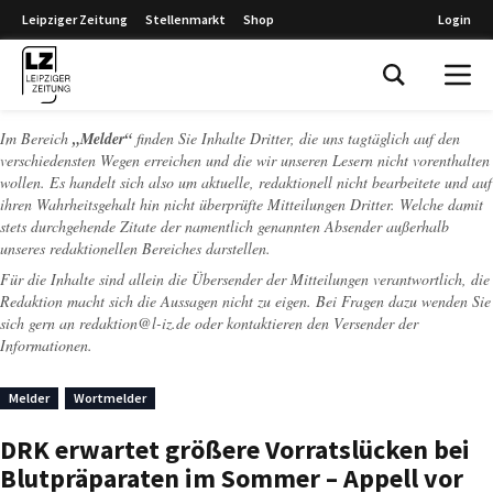
Leipziger Zeitung
Stellenmarkt
Shop
Login
Leipziger Zeitung
Im Bereich
„Melder“
finden Sie Inhalte Dritter, die uns tagtäglich auf den
verschiedensten Wegen erreichen und die wir unseren Lesern nicht vorenthalten
wollen. Es handelt sich also um aktuelle, redaktionell nicht bearbeitete und auf
ihren Wahrheitsgehalt hin nicht überprüfte Mitteilungen Dritter. Welche damit
stets durchgehende Zitate der namentlich genannten Absender außerhalb
unseres redaktionellen Bereiches darstellen.
Für die Inhalte sind allein die Übersender der Mitteilungen verantwortlich, die
Redaktion macht sich die Aussagen nicht zu eigen. Bei Fragen dazu wenden Sie
sich gern an
redaktion@l-iz.de
oder kontaktieren den Versender der
Informationen.
Melder
Wortmelder
DRK erwartet größere Vorratslücken bei
Blutpräparaten im Sommer – Appell vor