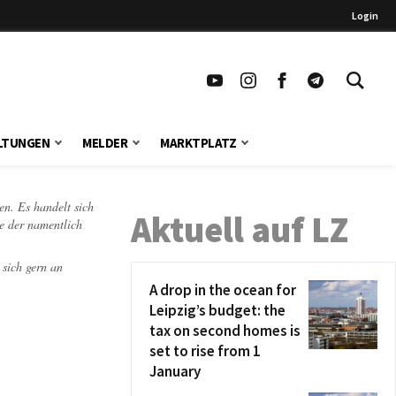
Login
LTUNGEN
MELDER
MARKTPLATZ
en. Es handelt sich
Aktuell auf LZ
te der namentlich
 sich gern an
A drop in the ocean for
Leipzig’s budget: the
tax on second homes is
set to rise from 1
January