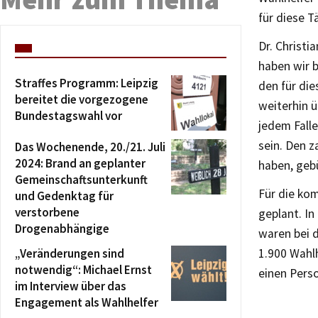
für diese T
Dr. Christi
haben wir b
Straffes Programm: Leipzig
den für die
bereitet die vorgezogene
weiterhin ü
Bundestagswahl vor
jedem Fall
sein. Den z
Das Wochenende, 20./21. Juli
2024: Brand an geplanter
haben, geb
Gemeinschaftsunterkunft
Für die ko
und Gedenktag für
verstorbene
geplant. I
Drogenabhängige
waren bei 
„Veränderungen sind
1.900 Wahl
notwendig“: Michael Ernst
einen Pers
im Interview über das
Engagement als Wahlhelfer