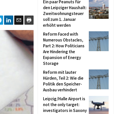
Ein paar Peanuts für
den Leipziger Haushalt:
Zweitwohnungsteuer
soll zum 1. Januar
erhöht werden
Reform Faced with
Numerous Obstacles,
Part 2: How Politicians
Are Hindering the
Expansion of Energy
Storage
Reform mit lauter
Hürden, Teil 2: Wie die
Politik den Speicher-
Ausbau verhindert
Leipzig/Halle Airport is
not the only target:
investigators in Saxony