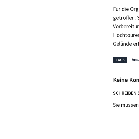
Für die Or
getroffen: 
Vorbereitu
Hochtouren
Gelände er
TAGS
btw
Keine Ko
SCHREIBEN 
Sie müsse