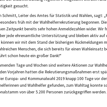
ätigkeit gesucht.
an Schmitt, Leiter des Amtes für Statistik und Wahlen, sagt: „
esonders früh mit der Wahlhelferrekrutierung begonnen. Dies
sen Zeitpunkt bereits sehr hohen Anmeldezahlen wider. Wir f
ber jede ehrenamtliche Unterstützung und bleiben aktiv auf 
e können wir mit dem Stand der bisherigen Rückmeldungen me
ahlreichen Menschen, die sich bereits für einen Wahleinsatz be
ührt schon heute ein großer Dank!“
mmenden Tage und Wochen sind weitere Aktionen zur Wahlh
n den Vorjahren hatten die Rekrutierungsmaßnahmen erst sp
der Europa- und Kommunalwahl 2019 knapp 100 Tage vor der
helferinnen und Wahlhelfer gefunden, zum Wahltag konnte sch
onalstamm von über 5.200 Personen zurückgegriffen werden.