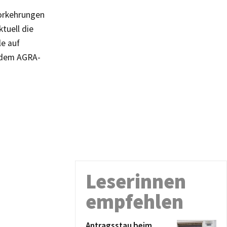
Vorkehrungen
tuell die
e auf
f dem AGRA-
Leserinnen
empfehlen
Antragsstau beim