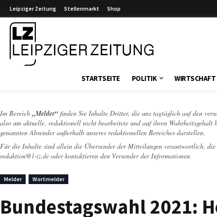
Leipziger Zeitung
Stellenmarkt
Shop
Leipziger Zeitung
STARTSEITE
POLITIK
WIRTSCHAFT
Im Bereich
„Melder“
finden Sie Inhalte Dritter, die uns tagtäglich auf den ver
also um aktuelle, redaktionell nicht bearbeitete und auf ihren Wahrheitsgehalt 
genannten Absender außerhalb unseres redaktionellen Bereiches darstellen.
Für die Inhalte sind allein die Übersender der Mitteilungen verantwortlich, di
redaktion@l-iz.de
oder kontaktieren den Versender der Informationen.
Melder
Wortmelder
Bundestagswahl 2021: H