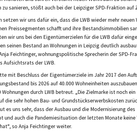
zu sanieren, stößt auch bei der Leipziger SPD-Fraktion auf
en setzen wir uns dafür ein, dass die LWB wieder mehr neue
nen Preissegmenten schafft und ihre Bestandsimmobilien sani
ten wir uns bei den Eigentümerzielen für die LWB dafür eing
n seinen Bestand an Wohnungen in Leipzig deutlich ausbaut“
Anja Feichtinger, wohnungspolitische Sprecherin der SPD-Fr
s Aufsichtsrats der LWB.
tte mit Beschluss der Eigentümerziele im Jahr 2017 den Au
ungsbestand bis 2026 auf 40.000 Wohneinheiten auszubauen
0 Wohnungen durch LWB betreut. „Die Zielmarke ist noch ein 
uf die sehr hohen Bau- und Grundstückserwerbskosten zurück
eut es uns sehr, dass der Ausbau und die Modernisierung des
 und auch die Pandemiesituation der letzten Monate keine
hat“, so Anja Feichtinger weiter.