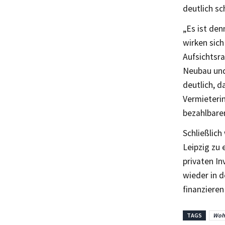
deutlich sc
„Es ist de
wirken sich
Aufsichtsra
Neubau und
deutlich, d
Vermieterin
bezahlbare
Schließlich
Leipzig zu
privaten In
wieder in 
finanzieren
TAGS
Woh