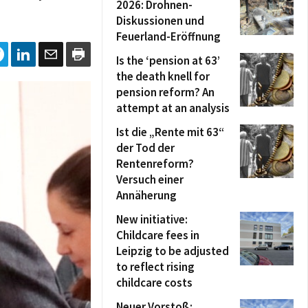
2026: Drohnen-
Diskussionen und
Feuerland-Eröffnung
Is the ‘pension at 63’
the death knell for
pension reform? An
attempt at an analysis
Ist die „Rente mit 63“
der Tod der
Rentenreform?
Versuch einer
Annäherung
New initiative:
Childcare fees in
Leipzig to be adjusted
to reflect rising
childcare costs
Neuer Vorstoß: