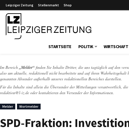
Leipziger Zeitung
Stellenmarkt
Shop
Leipziger Zeitung
STARTSEITE
POLITIK
WIRTSCHAFT
Im Bereich
„Melder“
finden Sie Inhalte Dritter, die uns tagtäglich auf den ver
also um aktuelle, redaktionell nicht bearbeitete und auf ihren Wahrheitsgehalt 
genannten Absender außerhalb unseres redaktionellen Bereiches darstellen.
Für die Inhalte sind allein die Übersender der Mitteilungen verantwortlich, di
redaktion@l-iz.de
oder kontaktieren den Versender der Informationen.
Melder
Wortmelder
SPD-Fraktion: Investitio