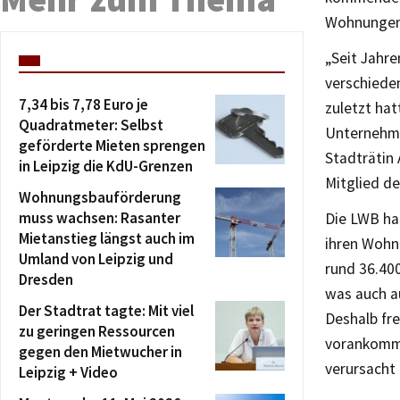
Wohnungen 
„Seit Jahr
verschiede
7,34 bis 7,78 Euro je
zuletzt hat
Quadratmeter: Selbst
Unternehme
geförderte Mieten sprengen
Stadträtin 
in Leipzig die KdU-Grenzen
Mitglied de
Wohnungsbauförderung
muss wachsen: Rasanter
Die LWB ha
Mietanstieg längst auch im
ihren Wohn
Umland von Leipzig und
rund 36.40
Dresden
was auch a
Der Stadtrat tagte: Mit viel
Deshalb fr
zu geringen Ressourcen
vorankommt
gegen den Mietwucher in
verursacht 
Leipzig + Video