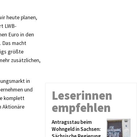
ir heute planen,
ärt LWB-
nen Euro in den
. Das macht
zigs größte
mehr zusätzlichen,
nungsmarkt in
nternehmen und
Leserinnen
ne komplett
empfehlen
n Aktionäre
Antragsstau beim
Wohngeld in Sachsen:
Sächsische Regierung