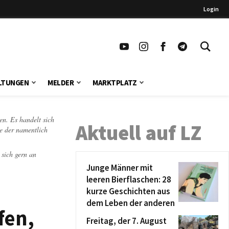
Login
LTUNGEN
MELDER
MARKTPLATZ
en. Es handelt sich
Aktuell auf LZ
te der namentlich
 sich gern an
Junge Männer mit
leeren Bierflaschen: 28
kurze Geschichten aus
dem Leben der anderen
fen,
Freitag, der 7. August