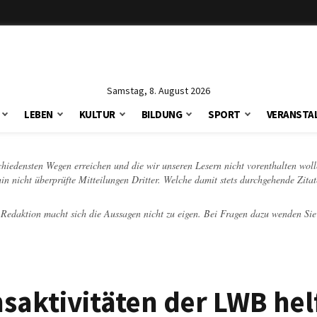
Samstag, 8. August 2026
LEBEN
KULTUR
BILDUNG
SPORT
VERANSTA
schiedensten Wegen erreichen und die wir unseren Lesern nicht vorenthalten woll
hin nicht überprüfte Mitteilungen Dritter. Welche damit stets durchgehende Zita
e Redaktion macht sich die Aussagen nicht zu eigen. Bei Fragen dazu wenden Sie
nsaktivitäten der LWB hel