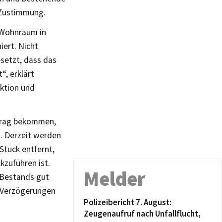
 Zustimmung.
n Wohnraum in
ert. Nicht
esetzt, dass das
, erklärt
aktion und
ftrag bekommen,
. Derzeit werden
Stück entfernt,
zuführen ist.
Melder
 Bestands gut
 Verzögerungen
Polizeibericht 7. August:
Zeugenaufruf nach Unfallflucht,