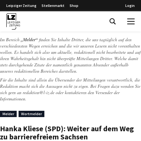
Leipziger Zeitung
Stellenmarkt
Shop
Login
Leipziger Zeitung
Im Bereich
„Melder“
finden Sie Inhalte Dritter, die uns tagtäglich auf den
verschiedensten Wegen erreichen und die wir unseren Lesern nicht vorenthalten
wollen. Es handelt sich also um aktuelle, redaktionell nicht bearbeitete und auf
ihren Wahrheitsgehalt hin nicht überprüfte Mitteilungen Dritter. Welche damit
stets durchgehende Zitate der namentlich genannten Absender außerhalb
unseres redaktionellen Bereiches darstellen.
Für die Inhalte sind allein die Übersender der Mitteilungen verantwortlich, die
Redaktion macht sich die Aussagen nicht zu eigen. Bei Fragen dazu wenden Sie
sich gern an
redaktion@l-iz.de
oder kontaktieren den Versender der
Informationen.
Melder
Wortmelder
Hanka Kliese (SPD): Weiter auf dem Weg
zu barrierefreiem Sachsen