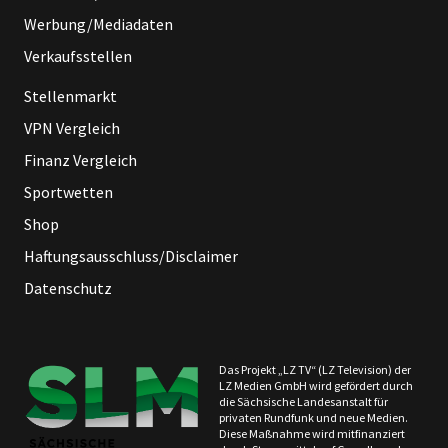
Werbung/Mediadaten
Verkaufsstellen
Stellenmarkt
VPN Vergleich
Finanz Vergleich
Sportwetten
Shop
Haftungsausschluss/Disclaimer
Datenschutz
Das Projekt „LZ TV“ (LZ Television) der
LZ Medien GmbH wird gefördert durch
die Sächsische Landesanstalt für
privaten Rundfunk und neue Medien.
Diese Maßnahme wird mitfinanziert