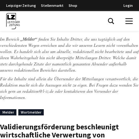
Leipziger Zeitung
Stellenmarkt
Shop
Login
Leipziger Zeitung
Im Bereich
„Melder“
finden Sie Inhalte Dritter, die uns tagtäglich auf den
verschiedensten Wegen erreichen und die wir unseren Lesern nicht vorenthalten
wollen. Es handelt sich also um aktuelle, redaktionell nicht bearbeitete und auf
ihren Wahrheitsgehalt hin nicht überprüfte Mitteilungen Dritter. Welche damit
stets durchgehende Zitate der namentlich genannten Absender außerhalb
unseres redaktionellen Bereiches darstellen.
Für die Inhalte sind allein die Übersender der Mitteilungen verantwortlich, die
Redaktion macht sich die Aussagen nicht zu eigen. Bei Fragen dazu wenden Sie
sich gern an
redaktion@l-iz.de
oder kontaktieren den Versender der
Informationen.
Melder
Wortmelder
Validierungsförderung beschleunigt
wirtschaftliche Verwertung von