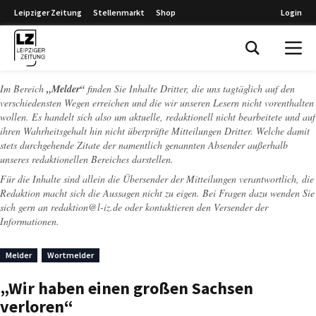
Leipziger Zeitung
Stellenmarkt
Shop
Login
Leipziger Zeitung
Im Bereich
„Melder“
finden Sie Inhalte Dritter, die uns tagtäglich auf den
verschiedensten Wegen erreichen und die wir unseren Lesern nicht vorenthalten
wollen. Es handelt sich also um aktuelle, redaktionell nicht bearbeitete und auf
ihren Wahrheitsgehalt hin nicht überprüfte Mitteilungen Dritter. Welche damit
stets durchgehende Zitate der namentlich genannten Absender außerhalb
unseres redaktionellen Bereiches darstellen.
Für die Inhalte sind allein die Übersender der Mitteilungen verantwortlich, die
Redaktion macht sich die Aussagen nicht zu eigen. Bei Fragen dazu wenden Sie
sich gern an
redaktion@l-iz.de
oder kontaktieren den Versender der
Informationen.
Melder
Wortmelder
„Wir haben einen großen Sachsen
verloren“