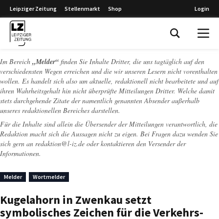
Leipziger Zeitung
Stellenmarkt
Shop
Login
Leipziger Zeitung
Im Bereich
„Melder“
finden Sie Inhalte Dritter, die uns tagtäglich auf den
verschiedensten Wegen erreichen und die wir unseren Lesern nicht vorenthalten
wollen. Es handelt sich also um aktuelle, redaktionell nicht bearbeitete und auf
ihren Wahrheitsgehalt hin nicht überprüfte Mitteilungen Dritter. Welche damit
stets durchgehende Zitate der namentlich genannten Absender außerhalb
unseres redaktionellen Bereiches darstellen.
Für die Inhalte sind allein die Übersender der Mitteilungen verantwortlich, die
Redaktion macht sich die Aussagen nicht zu eigen. Bei Fragen dazu wenden Sie
sich gern an
redaktion@l-iz.de
oder kontaktieren den Versender der
Informationen.
Melder
Wortmelder
Kugelahorn in Zwenkau setzt
symbolisches Zeichen für die Verkehrs-