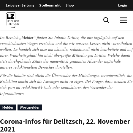
Leipziger Zeitung
Stellenmarkt
Shop
Login
Leipziger Zeitung
Im Bereich
„Melder“
finden Sie Inhalte Dritter, die uns tagtäglich auf den
verschiedensten Wegen erreichen und die wir unseren Lesern nicht vorenthalten
wollen. Es handelt sich also um aktuelle, redaktionell nicht bearbeitete und auf
ihren Wahrheitsgehalt hin nicht überprüfte Mitteilungen Dritter. Welche damit
stets durchgehende Zitate der namentlich genannten Absender außerhalb
unseres redaktionellen Bereiches darstellen.
Für die Inhalte sind allein die Übersender der Mitteilungen verantwortlich, die
Redaktion macht sich die Aussagen nicht zu eigen. Bei Fragen dazu wenden Sie
sich gern an
redaktion@l-iz.de
oder kontaktieren den Versender der
Informationen.
Melder
Wortmelder
Corona-Infos für Delitzsch, 22. November
2021