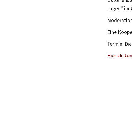
Osten unse
sagen“ im U
Moderation:
Eine Koope
Termin: Die
Hier klicke