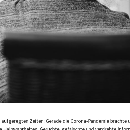
in aufgeregten Zeiten: Gerade die Corona-Pandemie brachte u
ue Halbwahrheiten, Gerüchte, gefälschte und verdrehte Infor