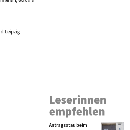
meinen, was sie
d Leipzig
Leserinnen
empfehlen
Antragsstau beim