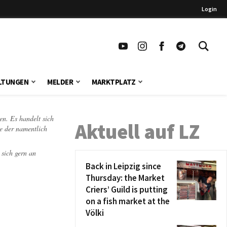
Login
LTUNGEN
MELDER
MARKTPLATZ
en. Es handelt sich
Aktuell auf LZ
te der namentlich
 sich gern an
Back in Leipzig since
Thursday: the Market
Criers’ Guild is putting
on a fish market at the
Völki