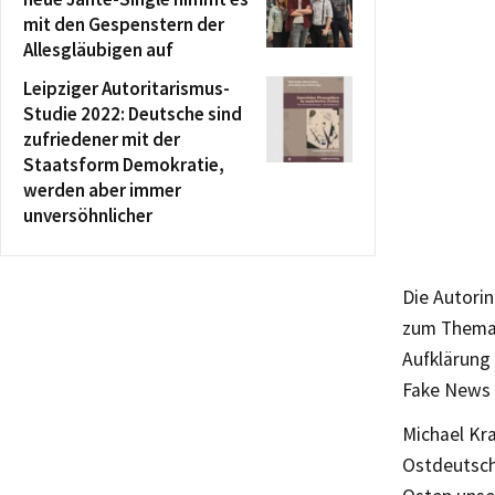
mit den Gespenstern der
Allesgläubigen auf
Leipziger Autoritarismus-
Studie 2022: Deutsche sind
zufriedener mit der
Staatsform Demokratie,
werden aber immer
unversöhnlicher
Die Autorin
zum Thema 
Aufklärung
Fake News k
Michael Kra
Ostdeutschl