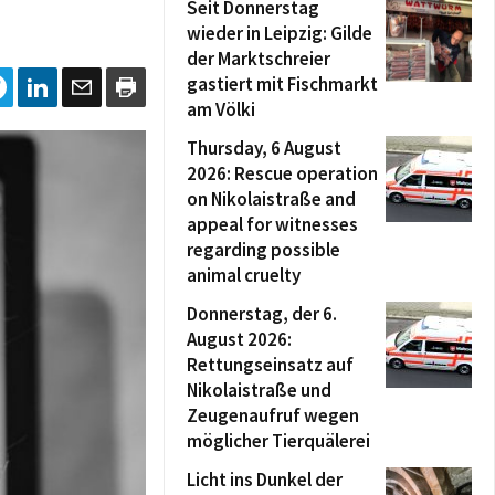
Seit Donnerstag
wieder in Leipzig: Gilde
der Marktschreier
gastiert mit Fischmarkt
am Völki
Thursday, 6 August
2026: Rescue operation
on Nikolaistraße and
appeal for witnesses
regarding possible
animal cruelty
Donnerstag, der 6.
August 2026:
Rettungseinsatz auf
Nikolaistraße und
Zeugenaufruf wegen
möglicher Tierquälerei
Licht ins Dunkel der