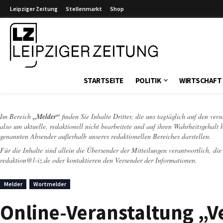
Leipziger Zeitung
Stellenmarkt
Shop
Leipziger Zeitung
STARTSEITE
POLITIK
WIRTSCHAFT
Im Bereich
„Melder“
finden Sie Inhalte Dritter, die uns tagtäglich auf den ver
also um aktuelle, redaktionell nicht bearbeitete und auf ihren Wahrheitsgehalt 
genannten Absender außerhalb unseres redaktionellen Bereiches darstellen.
Für die Inhalte sind allein die Übersender der Mitteilungen verantwortlich, di
redaktion@l-iz.de
oder kontaktieren den Versender der Informationen.
Melder
Wortmelder
Online-Veranstaltung „