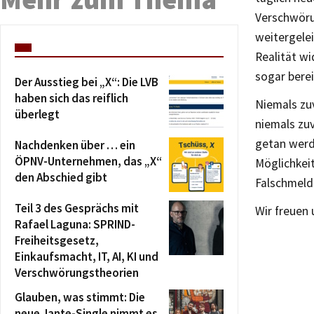
Verschwöru
weitergelei
Realität wi
sogar berei
Der Ausstieg bei „X“: Die LVB
haben sich das reiflich
Niemals zuv
überlegt
niemals zu
getan werd
Nachdenken über … ein
ÖPNV-Unternehmen, das „X“
Möglichkei
den Abschied gibt
Falschmeld
Teil 3 des Gesprächs mit
Wir freuen 
Rafael Laguna: SPRIND-
Freiheitsgesetz,
Einkaufsmacht, IT, AI, KI und
Verschwörungstheorien
Glauben, was stimmt: Die
neue Jante-Single nimmt es