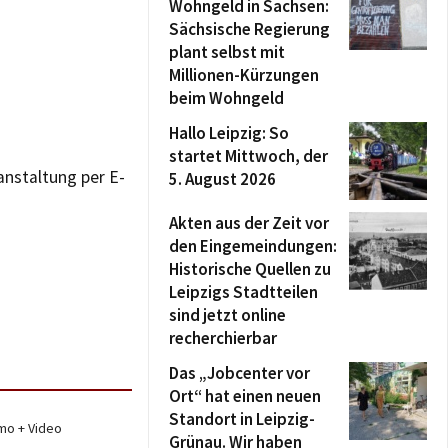
Wohngeld in Sachsen:
Sächsische Regierung
plant selbst mit
Millionen-Kürzungen
beim Wohngeld
Hallo Leipzig: So
startet Mittwoch, der
nstaltung per E-
5. August 2026
Akten aus der Zeit vor
den Eingemeindungen:
Historische Quellen zu
Leipzigs Stadtteilen
sind jetzt online
recherchierbar
Das „Jobcenter vor
Ort“ hat einen neuen
Standort in Leipzig-
mo + Video
Grünau. Wir haben