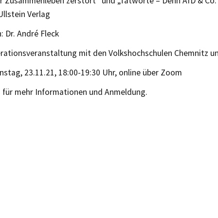
r Zusammenleben zerstört“ und „Tatworte – Denn AfD & Co. 
llstein Verlag
 Dr. André Fleck
rationsveranstaltung mit den Volkshochschulen Chemnitz un
nstag, 23.11.21, 18:00-19:30 Uhr, online über Zoom
n
für mehr Informationen und Anmeldung.