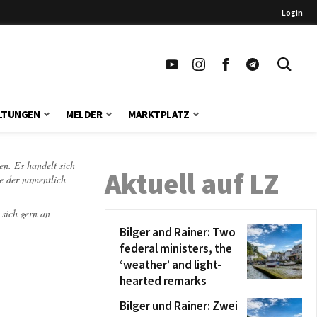
Login
LTUNGEN
MELDER
MARKTPLATZ
en. Es handelt sich
Aktuell auf LZ
te der namentlich
 sich gern an
Bilger and Rainer: Two
federal ministers, the
‘weather’ and light-
hearted remarks
Bilger und Rainer: Zwei