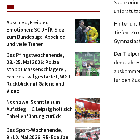
Sponsorinn
unterstütze
Abschied, Freibier,
Hinter uns 
Emotionen: SC DHfK-Sieg
Tiefen. Zu
zum Bundesliga-Abschied –
Gymnasiasti
und viele Tränen
Der Tiefpu
Das Pfingstwochenende,
23.-25. Mai 2026: Polizei
dem Jahres
stoppt Massenschlägerei,
auskommen.
Fan-Festival gestartet, WGT-
für den Zus
Rückblick mit Galerie und
Video
Noch zwei Schritte zum
Aufstieg: HC Leipzig holt sich
Tabellenführung zurück
Das Sport-Wochenende,
9./10. Mai 2026: RB-Edelfan