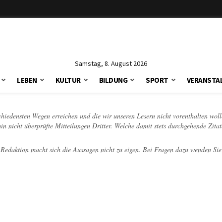
Samstag, 8. August 2026
LEBEN
KULTUR
BILDUNG
SPORT
VERANSTA
schiedensten Wegen erreichen und die wir unseren Lesern nicht vorenthalten woll
hin nicht überprüfte Mitteilungen Dritter. Welche damit stets durchgehende Zita
e Redaktion macht sich die Aussagen nicht zu eigen. Bei Fragen dazu wenden Sie