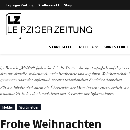
Leipziger Zeitung
Stellenmarkt
Shop
Leipziger Zeitung
STARTSEITE
POLITIK
WIRTSCHAFT
Im Bereich
„Melder“
finden Sie Inhalte Dritter, die uns tagtäglich auf den ver
also um aktuelle, redaktionell nicht bearbeitete und auf ihren Wahrheitsgehalt 
genannten Absender außerhalb unseres redaktionellen Bereiches darstellen.
Für die Inhalte sind allein die Übersender der Mitteilungen verantwortlich, di
redaktion@l-iz.de
oder kontaktieren den Versender der Informationen.
Melder
Wortmelder
Frohe Weihnachten