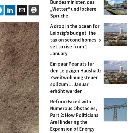
Bundesminister, das
„Wetter“ und lockere
Sprüche
A drop in the ocean for
Leipzig’s budget: the
tax on second homes is
set to rise from 1
January
Ein paar Peanuts für
den Leipziger Haushalt:
Zweitwohnungsteuer
soll zum 1. Januar
erhöht werden
Reform Faced with
Numerous Obstacles,
Part 2: How Politicians
Are Hindering the
Expansion of Energy