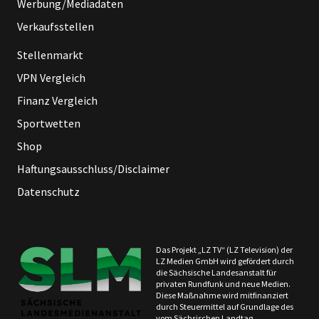
Werbung/Mediadaten
Verkaufsstellen
Stellenmarkt
VPN Vergleich
Finanz Vergleich
Sportwetten
Shop
Haftungsausschluss/Disclaimer
Datenschutz
Das Projekt „LZ TV“ (LZ Television) der
LZ Medien GmbH wird gefördert durch
die Sächsische Landesanstalt für
privaten Rundfunk und neue Medien.
Diese Maßnahme wird mitfinanziert
durch Steuermittel auf Grundlage des
vom Sächsischen Landtag