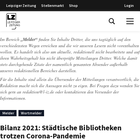
Leipziger Zeitung
Stellenmarkt
Shop
Login
Leipziger Zeitung
Im Bereich
„Melder“
finden Sie Inhalte Dritter, die uns tagtäglich auf den
verschiedensten Wegen erreichen und die wir unseren Lesern nicht vorenthalten
wollen. Es handelt sich also um aktuelle, redaktionell nicht bearbeitete und auf
ihren Wahrheitsgehalt hin nicht überprüfte Mitteilungen Dritter. Welche damit
stets durchgehende Zitate der namentlich genannten Absender außerhalb
unseres redaktionellen Bereiches darstellen.
Für die Inhalte sind allein die Übersender der Mitteilungen verantwortlich, die
Redaktion macht sich die Aussagen nicht zu eigen. Bei Fragen dazu wenden Sie
sich gern an
redaktion@l-iz.de
oder kontaktieren den Versender der
Informationen.
Melder
Wortmelder
Bilanz 2021: Städtische Bibliotheken
trotzen Corona-Pandemie