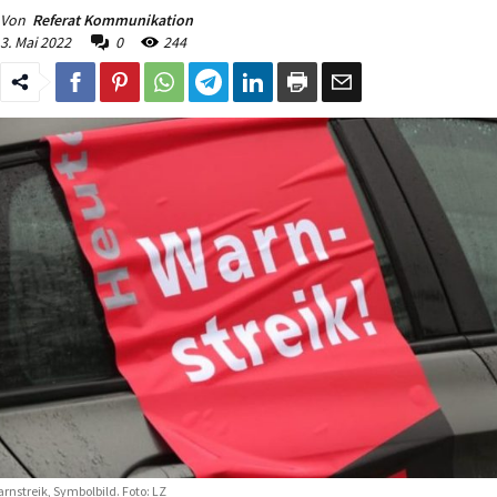
Von
Referat Kommunikation
3. Mai 2022
0
244
rnstreik, Symbolbild. Foto: LZ