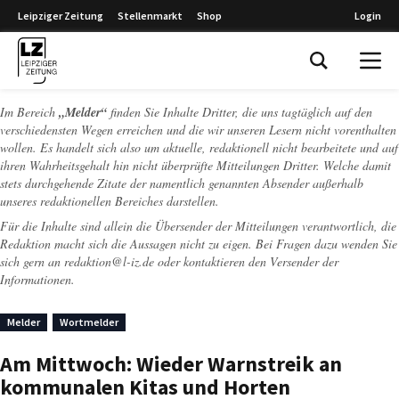
Leipziger Zeitung
Stellenmarkt
Shop
Login
Leipziger Zeitung
Im Bereich
„Melder“
finden Sie Inhalte Dritter, die uns tagtäglich auf den
verschiedensten Wegen erreichen und die wir unseren Lesern nicht vorenthalten
wollen. Es handelt sich also um aktuelle, redaktionell nicht bearbeitete und auf
ihren Wahrheitsgehalt hin nicht überprüfte Mitteilungen Dritter. Welche damit
stets durchgehende Zitate der namentlich genannten Absender außerhalb
unseres redaktionellen Bereiches darstellen.
Für die Inhalte sind allein die Übersender der Mitteilungen verantwortlich, die
Redaktion macht sich die Aussagen nicht zu eigen. Bei Fragen dazu wenden Sie
sich gern an
redaktion@l-iz.de
oder kontaktieren den Versender der
Informationen.
Melder
Wortmelder
Am Mittwoch: Wieder Warnstreik an
kommunalen Kitas und Horten