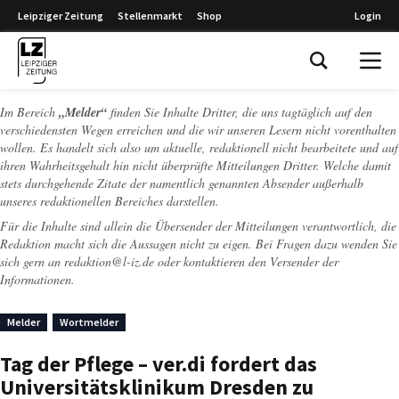
Leipziger Zeitung
Stellenmarkt
Shop
Login
Leipziger Zeitung
Im Bereich
„Melder“
finden Sie Inhalte Dritter, die uns tagtäglich auf den
verschiedensten Wegen erreichen und die wir unseren Lesern nicht vorenthalten
wollen. Es handelt sich also um aktuelle, redaktionell nicht bearbeitete und auf
ihren Wahrheitsgehalt hin nicht überprüfte Mitteilungen Dritter. Welche damit
stets durchgehende Zitate der namentlich genannten Absender außerhalb
unseres redaktionellen Bereiches darstellen.
Für die Inhalte sind allein die Übersender der Mitteilungen verantwortlich, die
Redaktion macht sich die Aussagen nicht zu eigen. Bei Fragen dazu wenden Sie
sich gern an
redaktion@l-iz.de
oder kontaktieren den Versender der
Informationen.
Melder
Wortmelder
Tag der Pflege – ver.di fordert das
Universitätsklinikum Dresden zu