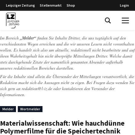
Leipziger Zeitung
Stellenmarkt
Shop
Login
Leipziger Zeitung
Im Bereich
„Melder“
finden Sie Inhalte Dritter, die uns tagtäglich auf den
verschiedensten Wegen erreichen und die wir unseren Lesern nicht vorenthalten
wollen. Es handelt sich also um aktuelle, redaktionell nicht bearbeitete und auf
ihren Wahrheitsgehalt hin nicht überprüfte Mitteilungen Dritter. Welche damit
stets durchgehende Zitate der namentlich genannten Absender außerhalb
unseres redaktionellen Bereiches darstellen.
Für die Inhalte sind allein die Übersender der Mitteilungen verantwortlich, die
Redaktion macht sich die Aussagen nicht zu eigen. Bei Fragen dazu wenden Sie
sich gern an
redaktion@l-iz.de
oder kontaktieren den Versender der
Informationen.
Melder
Wortmelder
Materialwissenschaft: Wie hauchdünne
Polymerfilme für die Speichertechnik