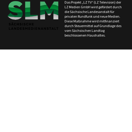
Das Projekt „LZ TV“ (LZ Television) der
LZ Medien GmbH wird gefördert durch
die Sächsische Landesanstalt für
privaten Rundfunk und neue Medien.
Diese Maßnahme wird mitfinanziert
durch Steuermittel auf Grundlage des
vom Sächsischen Landtag
beschlossenen Haushaltes.