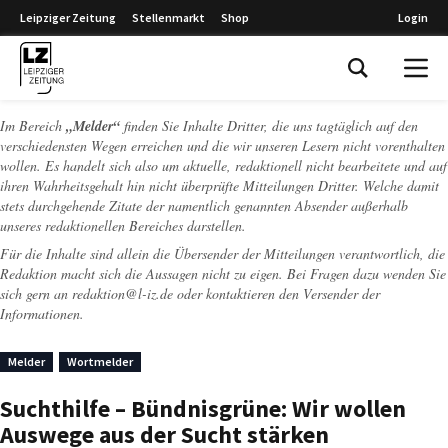
Leipziger Zeitung
Stellenmarkt
Shop
Login
Leipziger Zeitung
Im Bereich
„Melder“
finden Sie Inhalte Dritter, die uns tagtäglich auf den
verschiedensten Wegen erreichen und die wir unseren Lesern nicht vorenthalten
wollen. Es handelt sich also um aktuelle, redaktionell nicht bearbeitete und auf
ihren Wahrheitsgehalt hin nicht überprüfte Mitteilungen Dritter. Welche damit
stets durchgehende Zitate der namentlich genannten Absender außerhalb
unseres redaktionellen Bereiches darstellen.
Für die Inhalte sind allein die Übersender der Mitteilungen verantwortlich, die
Redaktion macht sich die Aussagen nicht zu eigen. Bei Fragen dazu wenden Sie
sich gern an
redaktion@l-iz.de
oder kontaktieren den Versender der
Informationen.
Melder
Wortmelder
Suchthilfe – Bündnisgrüne: Wir wollen
Auswege aus der Sucht stärken