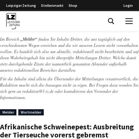
Leipziger Zeitung
Stellenmarkt
Shop
Login
Leipziger Zeitung
Im Bereich
„Melder“
finden Sie Inhalte Dritter, die uns tagtäglich auf den
verschiedensten Wegen erreichen und die wir unseren Lesern nicht vorenthalten
wollen. Es handelt sich also um aktuelle, redaktionell nicht bearbeitete und auf
ihren Wahrheitsgehalt hin nicht überprüfte Mitteilungen Dritter. Welche damit
stets durchgehende Zitate der namentlich genannten Absender außerhalb
unseres redaktionellen Bereiches darstellen.
Für die Inhalte sind allein die Übersender der Mitteilungen verantwortlich, die
Redaktion macht sich die Aussagen nicht zu eigen. Bei Fragen dazu wenden Sie
sich gern an
redaktion@l-iz.de
oder kontaktieren den Versender der
Informationen.
Melder
Wortmelder
Afrikanische Schweinepest: Ausbreitung
der Tierseuche vorerst gebremst