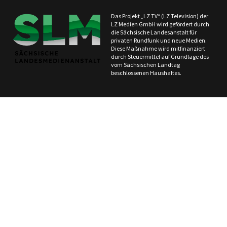
Das Projekt „LZ TV“ (LZ Television) der
LZ Medien GmbH wird gefördert durch
die Sächsische Landesanstalt für
privaten Rundfunk und neue Medien.
Diese Maßnahme wird mitfinanziert
durch Steuermittel auf Grundlage des
vom Sächsischen Landtag
beschlossenen Haushaltes.