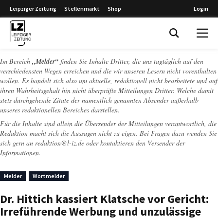
Leipziger Zeitung
Stellenmarkt
Shop
Login
Leipziger Zeitung
Im Bereich
„Melder“
finden Sie Inhalte Dritter, die uns tagtäglich auf den
verschiedensten Wegen erreichen und die wir unseren Lesern nicht vorenthalten
wollen. Es handelt sich also um aktuelle, redaktionell nicht bearbeitete und auf
ihren Wahrheitsgehalt hin nicht überprüfte Mitteilungen Dritter. Welche damit
stets durchgehende Zitate der namentlich genannten Absender außerhalb
unseres redaktionellen Bereiches darstellen.
Für die Inhalte sind allein die Übersender der Mitteilungen verantwortlich, die
Redaktion macht sich die Aussagen nicht zu eigen. Bei Fragen dazu wenden Sie
sich gern an
redaktion@l-iz.de
oder kontaktieren den Versender der
Informationen.
Melder
Wortmelder
Dr. Hittich kassiert Klatsche vor Gericht:
Irreführende Werbung und unzulässige