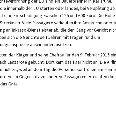
chteverordnung der EU sind ein Dauerbrenner in Karlsruhe. 
 die innerhalb der EU starten oder landen, bei Verspätung ab
uf eine Entschädigung zwischen 125 und 600 Euro. Die Höhe
trecke ab. Viele Passagiere verkaufen ihre Ansprüche oder tr
g an Inkasso-Dienstleister ab, die den Gang vor Gericht nic
en sich die Gerichte seit Jahren mit Fragen rund um
ungsansprüche auseinanderzusetzen.
ten der Kläger und seine Ehefrau für den 9. Februar 2015 ei
h Lanzarote gebucht. Dort kam das Paar nicht an. Die Airli
 annulliert, weil an dem Tag die Personenkontrollen am Ham
wurden. Im Gegensatz zu anderen Passagieren erreichten die
 das Gate.