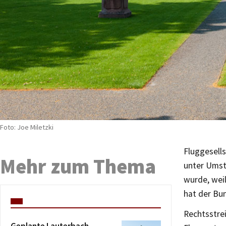
Foto: Joe Miletzki
Fluggesell
Mehr zum Thema
unter Umst
wurde, weil
hat der Bu
Rechtsstre
Geplante Lauterbach-