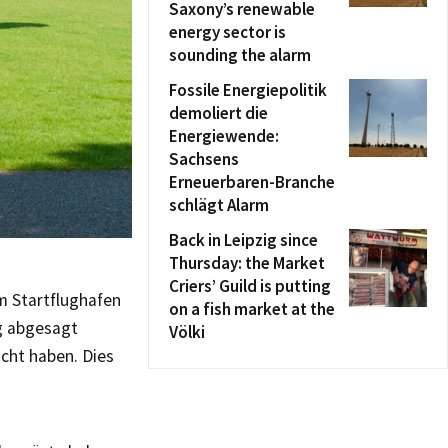
Saxony’s renewable
energy sector is
sounding the alarm
Fossile Energiepolitik
demoliert die
Energiewende:
Sachsens
Erneuerbaren-Branche
schlägt Alarm
Back in Leipzig since
Thursday: the Market
Criers’ Guild is putting
m Startflughafen
on a fish market at the
ug abgesagt
Völki
icht haben. Dies