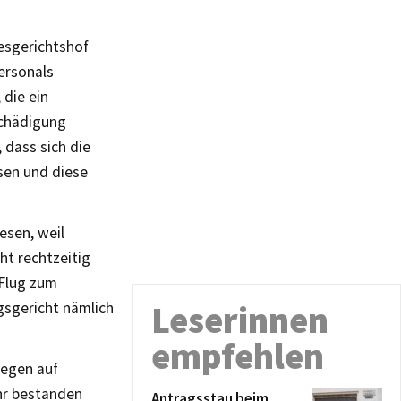
desgerichtshof
personals
die ein
schädigung
 dass sich die
en und diese
esen, weil
ht rechtzeitig
 Flug zum
sgericht nämlich
Leserinnen
empfehlen
wegen auf
hr bestanden
Antragsstau beim