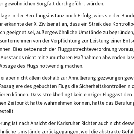
der gewöhnlichen Sorgfalt durchgeführt würden.
lage in der Berufungsinstanz noch Erfolg, wies sie der Bun
r erkannte der X. Zivilsenat an, dass ein Streik des Kontroll
ich geeignet sei, außergewöhnliche Umstände zu begründen, 
rsunternehmen von der Verpflichtung zur Leistung einer Ent
nnen. Dies setze nach der Fluggastrechteverordnung voraus,
 Ausstands nicht mit zumutbaren Maßnahmen abwenden lass
 Absage des Flugs notwendig machen.
 sei aber nicht allein deshalb zur Annullierung gezwungen gew
Passagiere des gebuchten Flugs die Sicherheitskontrollen nic
ieren können. Dass streikbedingt kein einziger Fluggast den
en Zeitpunkt hätte wahrnehmen können, hatte das Berufung
stellt.
erung ist nach Ansicht der Karlsruher Richter auch nicht des
nliche Umstände zurückgegangen, weil die abstrakte Gefa