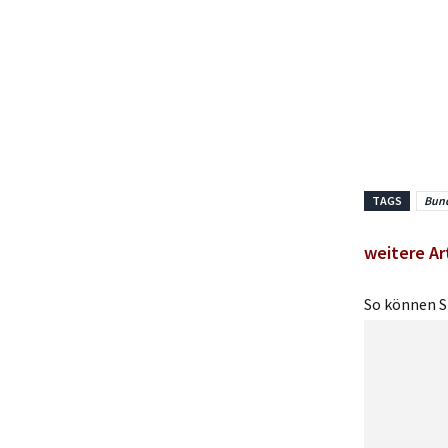
TAGS
Bund
weitere Ar
So können Si