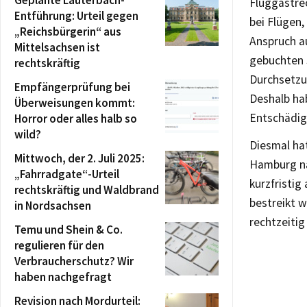
Fluggastre
Entführung: Urteil gegen
bei Flügen,
„Reichsbürgerin“ aus
Anspruch a
Mittelsachsen ist
gebuchten S
rechtskräftig
Durchsetzun
Empfängerprüfung bei
Deshalb hab
Überweisungen kommt:
Entschädig
Horror oder alles halb so
wild?
Diesmal hat
Mittwoch, der 2. Juli 2025:
Hamburg nac
„Fahrradgate“-Urteil
kurzfristig
rechtskräftig und Waldbrand
bestreikt 
in Nordsachsen
rechtzeitig
Temu und Shein & Co.
regulieren für den
Verbraucherschutz? Wir
haben nachgefragt
Revision nach Mordurteil: