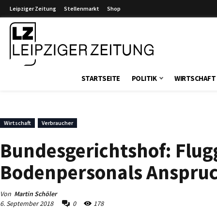
Leipziger Zeitung
Stellenmarkt
Shop
Leipziger Zeitung
STARTSEITE
POLITIK
WIRTSCHAFT
Wirtschaft
Verbraucher
Bundesgerichtshof: Flugg
Bodenpersonals Anspruc
Von
Martin Schöler
6. September 2018
0
178