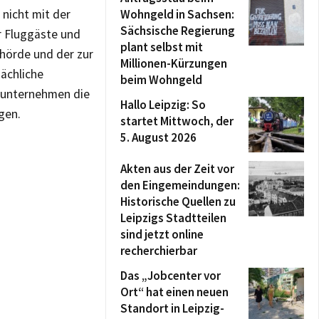
nicht mit der
Wohngeld in Sachsen:
Sächsische Regierung
r Fluggäste und
plant selbst mit
ehörde und der zur
Millionen-Kürzungen
ächliche
beim Wohngeld
rsunternehmen die
Hallo Leipzig: So
gen.
startet Mittwoch, der
5. August 2026
Akten aus der Zeit vor
den Eingemeindungen:
Historische Quellen zu
Leipzigs Stadtteilen
sind jetzt online
recherchierbar
Das „Jobcenter vor
Ort“ hat einen neuen
Standort in Leipzig-