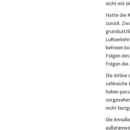
nicht mit 
Hatte die K
zurück. Zwa
grundsätzl
Luftverkeh
befreien kö
Folgen des
Folgen die
Die Airline
zahlreiche 
haben pass
vorgesehen
nicht festge
Die Annulli
außergewöh