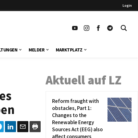
Login
LTUNGEN
MELDER
MARKTPLATZ
Aktuell auf LZ
es
Reform fraught with
ben
obstacles, Part 1:
Changes to the
Renewable Energy
Sources Act (EEG) also
affect consumers