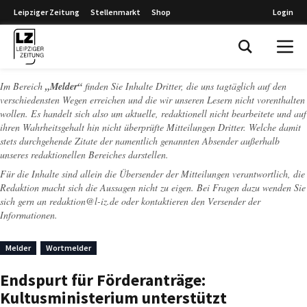
Leipziger Zeitung
Stellenmarkt
Shop
Login
Leipziger Zeitung
Im Bereich
„Melder“
finden Sie Inhalte Dritter, die uns tagtäglich auf den
verschiedensten Wegen erreichen und die wir unseren Lesern nicht vorenthalten
wollen. Es handelt sich also um aktuelle, redaktionell nicht bearbeitete und auf
ihren Wahrheitsgehalt hin nicht überprüfte Mitteilungen Dritter. Welche damit
stets durchgehende Zitate der namentlich genannten Absender außerhalb
unseres redaktionellen Bereiches darstellen.
Für die Inhalte sind allein die Übersender der Mitteilungen verantwortlich, die
Redaktion macht sich die Aussagen nicht zu eigen. Bei Fragen dazu wenden Sie
sich gern an
redaktion@l-iz.de
oder kontaktieren den Versender der
Informationen.
Melder
Wortmelder
Endspurt für Förderanträge:
Kultusministerium unterstützt