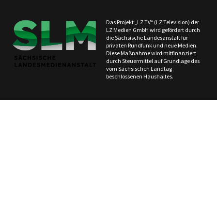
Das Projekt „LZ TV“ (LZ Television) der
LZ Medien GmbH wird gefördert durch
die Sächsische Landesanstalt für
privaten Rundfunk und neue Medien.
Diese Maßnahme wird mitfinanziert
durch Steuermittel auf Grundlage des
vom Sächsischen Landtag
beschlossenen Haushaltes.