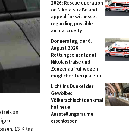
2026: Rescue operation
on Nikolaistraße and
appeal for witnesses
regarding possible
animal cruelty
Donnerstag, der 6.
August 2026:
Rettungseinsatz auf
Nikolaistraße und
Zeugenaufruf wegen
möglicher Tierquälerei
Licht ins Dunkel der
Gewölbe:
Völkerschlachtdenkmal
hat neue
streik an
Ausstellungsräume
zigem
erschlossen
ssen. 13 Kitas