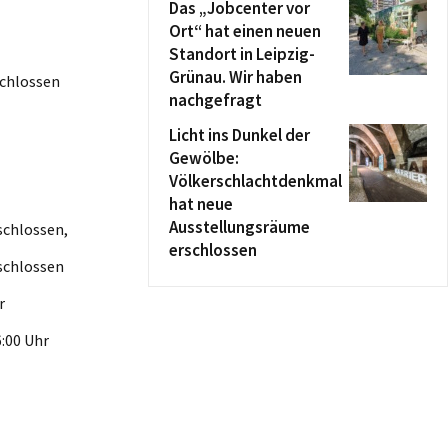
Das „Jobcenter vor
Ort“ hat einen neuen
Standort in Leipzig-
Grünau. Wir haben
schlossen
nachgefragt
Licht ins Dunkel der
Gewölbe:
Völkerschlachtdenkmal
hat neue
Ausstellungsräume
schlossen,
erschlossen
 geschlossen
:30 Uhr
6:00 Uhr
00 Uhr