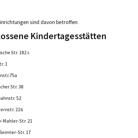
inrichtungen sind davon betroffen:
ossene Kindertagesstätten
naische Str. 182 c
riestr. 1
hlienstr.75a
enacher Str. 38
enbahnstr. 52
dsternstr. 21b
tav-Mahler-Str. 21
s-Beimler-Str. 17