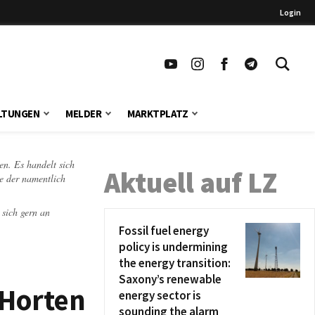
Login
LTUNGEN
MELDER
MARKTPLATZ
en. Es handelt sich
Aktuell auf LZ
te der namentlich
 sich gern an
Fossil fuel energy
policy is undermining
the energy transition:
Saxony’s renewable
 Horten
energy sector is
sounding the alarm