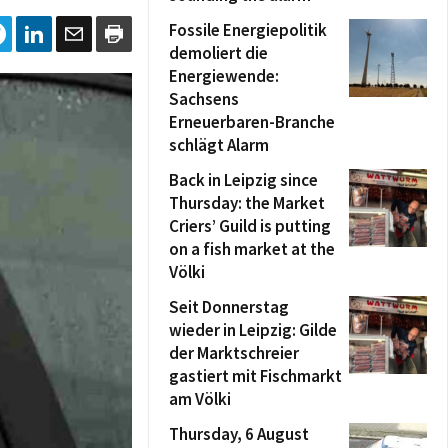
Fossile Energiepolitik
demoliert die
Energiewende:
Sachsens
Erneuerbaren-Branche
schlägt Alarm
Back in Leipzig since
Thursday: the Market
Criers’ Guild is putting
on a fish market at the
Völki
Seit Donnerstag
wieder in Leipzig: Gilde
der Marktschreier
gastiert mit Fischmarkt
am Völki
Thursday, 6 August