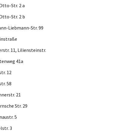
s-Otto-Str. 2 a
s-Otto-Str. 2 b
mann-Liebmann-Str. 99
lbeinstraße
lerstr. 11, Liliensteinstr.
ntatenweg 41a
eiststr. 12
eiststr. 58
schnerstr. 21
kernsche Str. 29
thenaustr. 5
ichelstr. 3