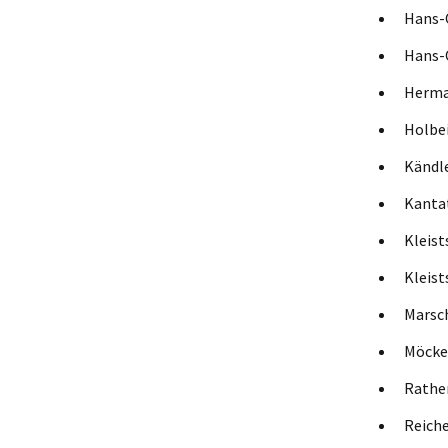
Han
Han
Her
Ho
Känd
Ka
Kl
Kl
Mar
Möc
Ra
Re