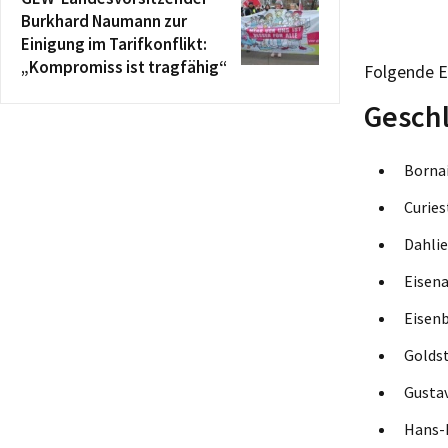
Burkhard Naumann zur
Einigung im Tarifkonflikt:
„Kompromiss ist tragfähig“
Folgende E
Geschl
Bor
Cu
Da
Eis
Eis
Gol
Gus
Han