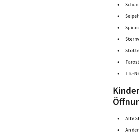
Sch
Se
Spi
Ste
Stö
Ta
Th.
Kinder
Öffnu
Alte 
An der