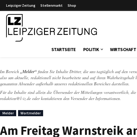
Leipziger Zeitung
Stellenmarkt
Shop
Leipziger Zeitung
STARTSEITE
POLITIK
WIRTSCHAFT
Im Bereich
„Melder“
finden Sie Inhalte Dritter, die uns tagtäglich auf den ver
also um aktuelle, redaktionell nicht bearbeitete und auf ihren Wahrheitsgehalt 
genannten Absender außerhalb unseres redaktionellen Bereiches darstellen.
Für die Inhalte sind allein die Übersender der Mitteilungen verantwortlich, di
redaktion@l-iz.de
oder kontaktieren den Versender der Informationen.
Melder
Wortmelder
Am Freitag Warnstreik 