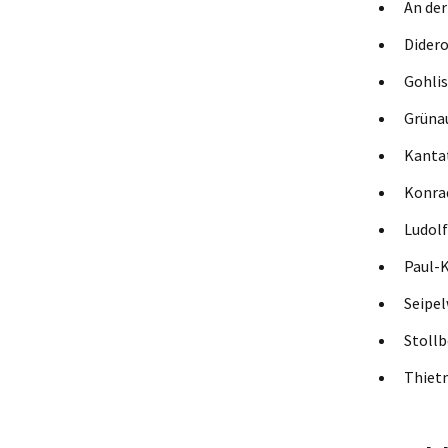
An de
Dide
Gohli
Grün
Kant
Konra
Ludolf
Paul-
Seipe
Stollb
Thie