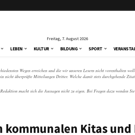
Freitag, 7. August 2026
LEBEN
KULTUR
BILDUNG
SPORT
VERANSTA
schiedensten Wegen erreichen und die wir unseren Lesern nicht vorenthalten woll
hin nicht überprüfte Mitteilungen Dritter. Welche damit stets durchgehende Zita
e Redaktion macht sich die Aussagen nicht zu eigen. Bei Fragen dazu wenden Sie
an kommunalen Kitas und