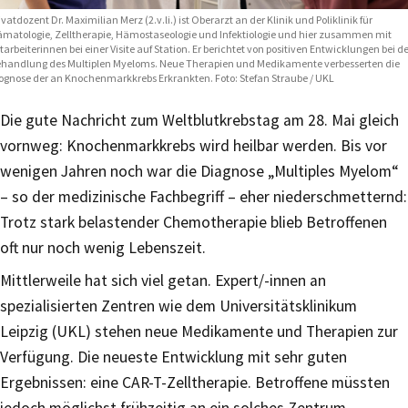
ivatdozent Dr. Maximilian Merz (2.v.li.) ist Oberarzt an der Klinik und Poliklinik für
matologie, Zelltherapie, Hämostaseologie und Infektiologie und hier zusammen mit
tarbeiterinnen bei einer Visite auf Station. Er berichtet von positiven Entwicklungen bei d
handlung des Multiplen Myeloms. Neue Therapien und Medikamente verbesserten die
ognose der an Knochenmarkkrebs Erkrankten. Foto: Stefan Straube / UKL
Die gute Nachricht zum Weltblutkrebstag am 28. Mai gleich
vornweg: Knochenmarkkrebs wird heilbar werden. Bis vor
wenigen Jahren noch war die Diagnose „Multiples Myelom“
– so der medizinische Fachbegriff – eher niederschmetternd:
Trotz stark belastender Chemotherapie blieb Betroffenen
oft nur noch wenig Lebenszeit.
Mittlerweile hat sich viel getan. Expert/-innen an
spezialisierten Zentren wie dem Universitätsklinikum
Leipzig (UKL) stehen neue Medikamente und Therapien zur
Verfügung. Die neueste Entwicklung mit sehr guten
Ergebnissen: eine CAR-T-Zelltherapie. Betroffene müssten
jedoch möglichst frühzeitig an ein solches Zentrum