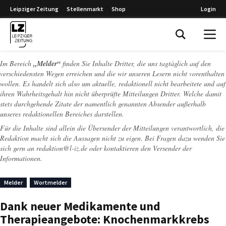
Leipziger Zeitung
Stellenmarkt
Shop
Login
Leipziger Zeitung
Im Bereich
„Melder“
finden Sie Inhalte Dritter, die uns tagtäglich auf den
verschiedensten Wegen erreichen und die wir unseren Lesern nicht vorenthalten
wollen. Es handelt sich also um aktuelle, redaktionell nicht bearbeitete und auf
ihren Wahrheitsgehalt hin nicht überprüfte Mitteilungen Dritter. Welche damit
stets durchgehende Zitate der namentlich genannten Absender außerhalb
unseres redaktionellen Bereiches darstellen.
Für die Inhalte sind allein die Übersender der Mitteilungen verantwortlich, die
Redaktion macht sich die Aussagen nicht zu eigen. Bei Fragen dazu wenden Sie
sich gern an
redaktion@l-iz.de
oder kontaktieren den Versender der
Informationen.
Melder
Wortmelder
Dank neuer Medikamente und
Therapieangebote: Knochenmarkkrebs