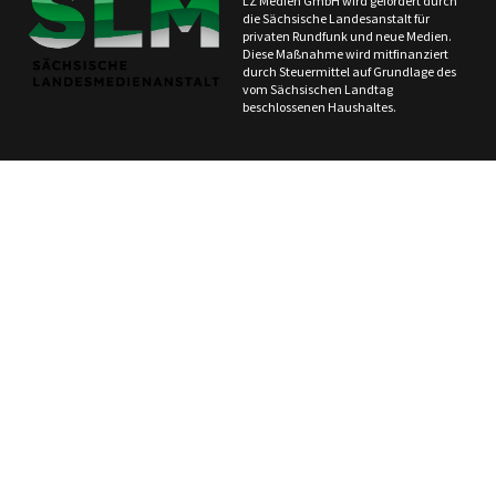
LZ Medien GmbH wird gefördert durch
die Sächsische Landesanstalt für
privaten Rundfunk und neue Medien.
Diese Maßnahme wird mitfinanziert
durch Steuermittel auf Grundlage des
vom Sächsischen Landtag
beschlossenen Haushaltes.