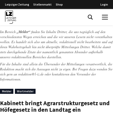
Leipziger Zeitung
Stellenmarkt
Shop
Login
Leipziger Zeitung
Im Bereich
„Melder“
finden Sie Inhalte Dritter, die uns tagtäglich auf den
verschiedensten Wegen erreichen und die wir unseren Lesern nicht vorenthalten
wollen. Es handelt sich also um aktuelle, redaktionell nicht bearbeitete und auf
ihren Wahrheitsgehalt hin nicht überprüfte Mitteilungen Dritter. Welche damit
stets durchgehende Zitate der namentlich genannten Absender außerhalb
unseres redaktionellen Bereiches darstellen.
Für die Inhalte sind allein die Übersender der Mitteilungen verantwortlich, die
Redaktion macht sich die Aussagen nicht zu eigen. Bei Fragen dazu wenden Sie
sich gern an
redaktion@l-iz.de
oder kontaktieren den Versender der
Informationen.
Melder
Wortmelder
Kabinett bringt Agrarstrukturgesetz und
Höfegesetz in den Landtag ein