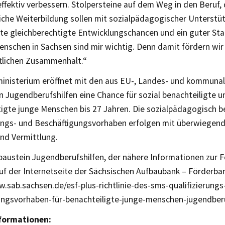
fektiv verbessern. Stolpersteine auf dem Weg in den Beruf, 
liche Weiterbildung sollen mit sozialpädagogischer Unterst
te gleichberechtigte Entwicklungschancen und ein guter Star
enschen in Sachsen sind mir wichtig. Denn damit fördern wir
ftlichen Zusammenhalt.“
ministerium eröffnet mit den aus EU-, Landes- und kommunal
 Jugendberufshilfen eine Chance für sozial benachteiligte un
tigte junge Menschen bis 27 Jahren. Die sozialpädagogisch b
rungs- und Beschäftigungsvorhaben erfolgen mit überwiegend
und Vermittlung.
austein Jugendberufshilfen, der nähere Informationen zur Fö
uf der Internetseite der Sächsischen Aufbaubank – Förderban
.sab.sachsen.de/esf-plus-richtlinie-des-sms-qualifizierungs
ungsvorhaben-für-benachteiligte-junge-menschen-jugendberu
nformationen: