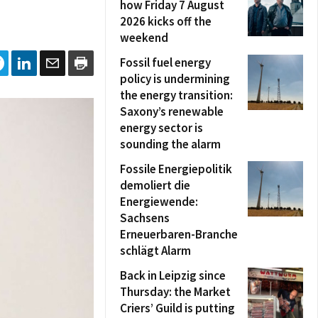
how Friday 7 August
2026 kicks off the
weekend
Fossil fuel energy
policy is undermining
the energy transition:
Saxony’s renewable
energy sector is
sounding the alarm
Fossile Energiepolitik
demoliert die
Energiewende:
Sachsens
Erneuerbaren-Branche
schlägt Alarm
Back in Leipzig since
Thursday: the Market
Criers’ Guild is putting