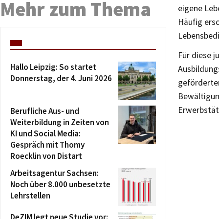
Mehr zum Thema
eigene Lebe
Häufig ers
Lebensbedi
Für diese j
Hallo Leipzig: So startet
Ausbildung
Donnerstag, der 4. Juni 2026
geförderte
Bewältigun
Erwerbstäti
Berufliche Aus- und
Weiterbildung in Zeiten von
KI und Social Media:
Gespräch mit Thomy
Roecklin von Distart
Arbeitsagentur Sachsen:
Noch über 8.000 unbesetzte
Lehrstellen
DeZIM legt neue Studie vor: