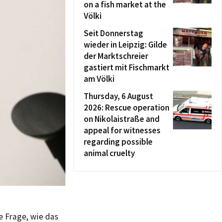
on a fish market at the
Völki
Seit Donnerstag
wieder in Leipzig: Gilde
der Marktschreier
gastiert mit Fischmarkt
am Völki
Thursday, 6 August
2026: Rescue operation
on Nikolaistraße and
appeal for witnesses
regarding possible
animal cruelty
e Frage, wie das