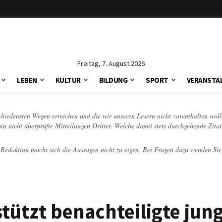
Freitag, 7. August 2026
LEBEN
KULTUR
BILDUNG
SPORT
VERANSTA
schiedensten Wegen erreichen und die wir unseren Lesern nicht vorenthalten woll
hin nicht überprüfte Mitteilungen Dritter. Welche damit stets durchgehende Zita
e Redaktion macht sich die Aussagen nicht zu eigen. Bei Fragen dazu wenden Sie
tützt benachteiligte jun