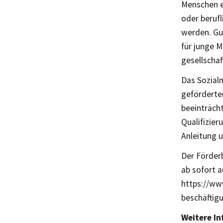
Menschen ef
oder beruf
werden. Gu
für junge M
gesellscha
Das Sozial
geförderten
beeinträch
Qualifizie
Anleitung 
Der Förderb
ab sofort a
https://www
beschäftig
Weitere I