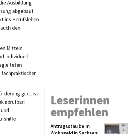
die Ausbildung
ützung abgebaut
t ins Berufsleben
 auch den
en Mitteln
d individuell
egleiteten
 fachpraktischer
rderung gibt, ist
Leserinnen
k abrufbar:
empfehlen
-und-
fshilfe
Antragsstau beim
Wohngeld in Sachsen: