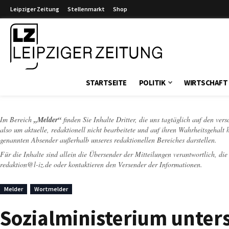
Leipziger Zeitung
Stellenmarkt
Shop
Leipziger Zeitung
STARTSEITE
POLITIK
WIRTSCHAFT
Im Bereich
„Melder“
finden Sie Inhalte Dritter, die uns tagtäglich auf den ver
also um aktuelle, redaktionell nicht bearbeitete und auf ihren Wahrheitsgehalt 
genannten Absender außerhalb unseres redaktionellen Bereiches darstellen.
Für die Inhalte sind allein die Übersender der Mitteilungen verantwortlich, di
redaktion@l-iz.de
oder kontaktieren den Versender der Informationen.
Melder
Wortmelder
Sozialministerium unters