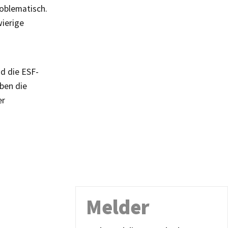
roblematisch.
wierige
d die ESF-
ben die
er
Melder