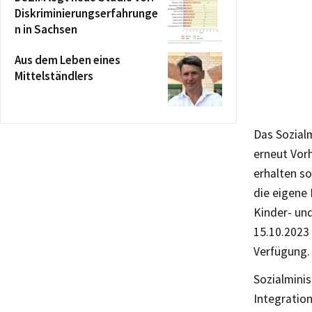
Diskriminierungserfahrunge
n in Sachsen
Aus dem Leben eines
Mittelständlers
Das Sozialm
erneut Vor
erhalten so
die eigene 
Kinder- un
15.10.2023 
Verfügung. 
Sozialminis
Integration