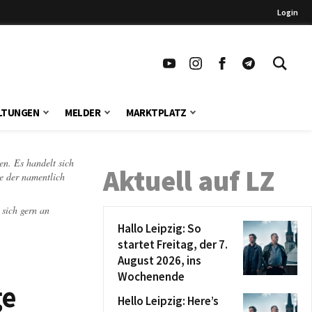
Login
LTUNGEN
MELDER
MARKTPLATZ
en. Es handelt sich
Aktuell auf LZ
te der namentlich
 sich gern an
Hallo Leipzig: So
startet Freitag, der 7.
August 2026, ins
Wochenende
ge
Hello Leipzig: Here’s