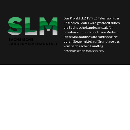
Das Projekt „LZ TV“ (LZ Television) der
LZ Medien GmbH wird gefördert durch
die Sächsische Landesanstalt für
privaten Rundfunk und neue Medien.
Diese Maßnahme wird mitfinanziert
durch Steuermittel auf Grundlage des
vom Sächsischen Landtag
beschlossenen Haushaltes.