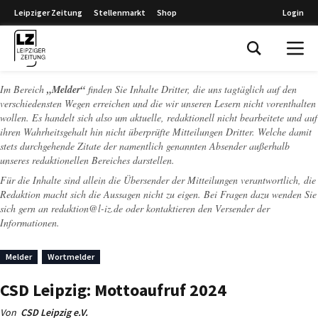
Leipziger Zeitung
Stellenmarkt
Shop
Login
Leipziger Zeitung
Im Bereich
„Melder“
finden Sie Inhalte Dritter, die uns tagtäglich auf den
verschiedensten Wegen erreichen und die wir unseren Lesern nicht vorenthalten
wollen. Es handelt sich also um aktuelle, redaktionell nicht bearbeitete und auf
ihren Wahrheitsgehalt hin nicht überprüfte Mitteilungen Dritter. Welche damit
stets durchgehende Zitate der namentlich genannten Absender außerhalb
unseres redaktionellen Bereiches darstellen.
Für die Inhalte sind allein die Übersender der Mitteilungen verantwortlich, die
Redaktion macht sich die Aussagen nicht zu eigen. Bei Fragen dazu wenden Sie
sich gern an
redaktion@l-iz.de
oder kontaktieren den Versender der
Informationen.
Melder
Wortmelder
CSD Leipzig: Mottoaufruf 2024
Von
CSD Leipzig e.V.