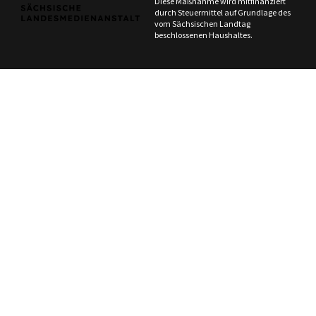
Diese Maßnahme wird mitfinanziert
durch Steuermittel auf Grundlage des
vom Sächsischen Landtag
beschlossenen Haushaltes.