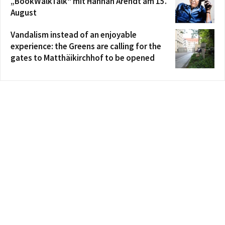
„BookWalkTalk“ mit Hannah Arendt am 15.
August
Vandalism instead of an enjoyable
experience: the Greens are calling for the
gates to Matthäikirchhof to be opened