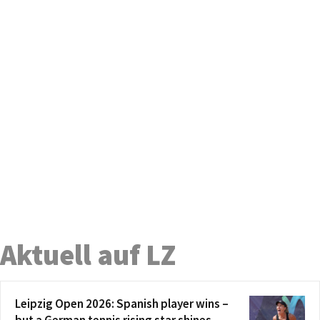
Aktuell auf LZ
Leipzig Open 2026: Spanish player wins –
but a German tennis rising star shines