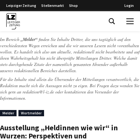
Leipziger Zeitung
Stellenmarkt
Shop
Login
Leipziger Zeitung
Im Bereich
„Melder“
finden Sie Inhalte Dritter, die uns tagtäglich auf den
verschiedensten Wegen erreichen und die wir unseren Lesern nicht vorenthalten
wollen. Es handelt sich also um aktuelle, redaktionell nicht bearbeitete und auf
ihren Wahrheitsgehalt hin nicht überprüfte Mitteilungen Dritter. Welche damit
stets durchgehende Zitate der namentlich genannten Absender außerhalb
unseres redaktionellen Bereiches darstellen.
Für die Inhalte sind allein die Übersender der Mitteilungen verantwortlich, die
Redaktion macht sich die Aussagen nicht zu eigen. Bei Fragen dazu wenden Sie
sich gern an
redaktion@l-iz.de
oder kontaktieren den Versender der
Informationen.
Melder
Wortmelder
Ausstellung „Heldinnen wie wir“ in
Wurzen: Perspektiven und