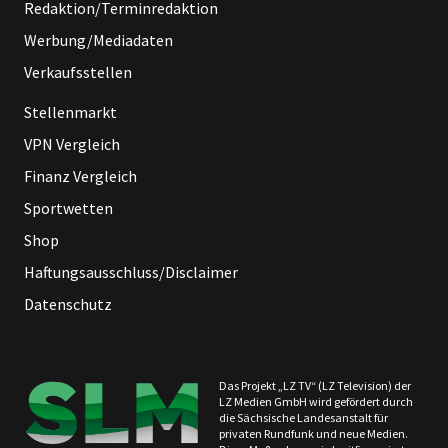
Redaktion/Terminredaktion
Werbung/Mediadaten
Verkaufsstellen
Stellenmarkt
VPN Vergleich
Finanz Vergleich
Sportwetten
Shop
Haftungsausschluss/Disclaimer
Datenschutz
Das Projekt „LZ TV“ (LZ Television) der
LZ Medien GmbH wird gefördert durch
die Sächsische Landesanstalt für
privaten Rundfunk und neue Medien.