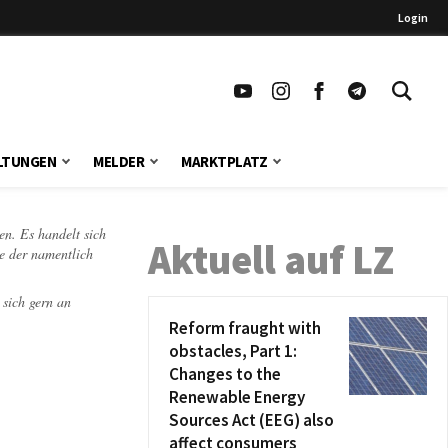
Login
LTUNGEN
MELDER
MARKTPLATZ
en. Es handelt sich
Aktuell auf LZ
te der namentlich
 sich gern an
Reform fraught with
obstacles, Part 1:
Changes to the
Renewable Energy
Sources Act (EEG) also
affect consumers