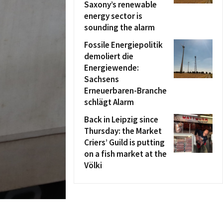
Saxony’s renewable
energy sector is
sounding the alarm
Fossile Energiepolitik
demoliert die
Energiewende:
Sachsens
Erneuerbaren-Branche
schlägt Alarm
Back in Leipzig since
Thursday: the Market
Criers’ Guild is putting
on a fish market at the
Völki