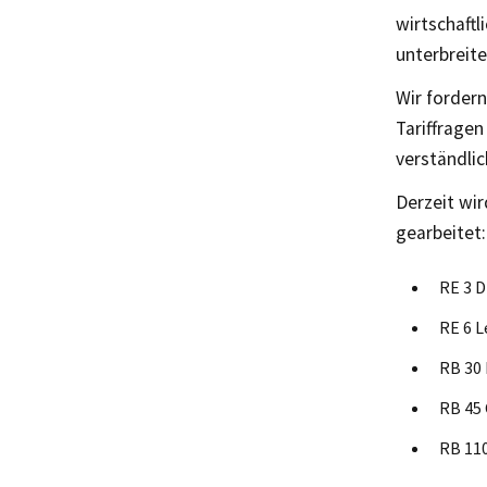
wirtschaft
unterbreite
Wir fordern
Tariffragen
verständli
Derzeit wir
gearbeitet:
RE 3 D
RE 6 L
RB 30 
RB 45
RB 110