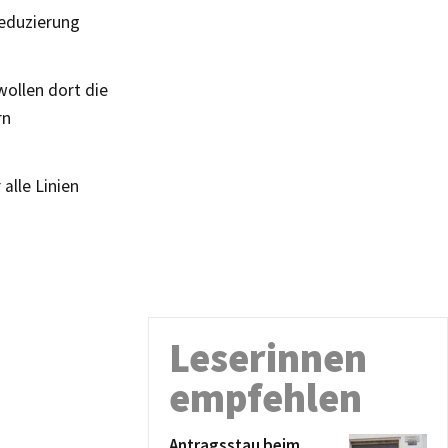
reduzierung
wollen dort die
rn
alle Linien
Leserinnen
empfehlen
Antragsstau beim