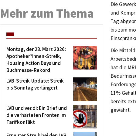
Die Gewerk
Mehr zum Thema
und Kompro
Tag abgebr
bis zum mo
Einschränk
Montag, der 23. März 2026:
Die Mittel
Apotheker*innen-Streik,
Arbeitsbed
Housing Action Days und
hat die MR
Buchmesse-Rekord
Bedürfnisse
LVB-Streik-Update: Streik
Forderunge
bis Sonntag verlängert
11% Gehalt
bereits ext
LVB und ver.di: Ein Brief und
gewährt.
die verhärteten Fronten im
Tarifkonflikt
Erneuter Streik bei den LVB