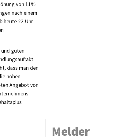
rhöhung von 11%
ungen nach einem
b heute 22 Uhr
en
g und guten
andlungsauftakt
ht, dass man den
die hohen
teten Angebot von
 Unternehmens
ehaltsplus
Melder