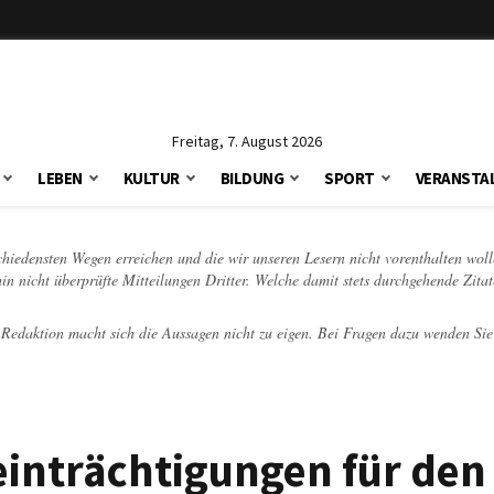
Freitag, 7. August 2026
LEBEN
KULTUR
BILDUNG
SPORT
VERANSTA
schiedensten Wegen erreichen und die wir unseren Lesern nicht vorenthalten woll
hin nicht überprüfte Mitteilungen Dritter. Welche damit stets durchgehende Zita
e Redaktion macht sich die Aussagen nicht zu eigen. Bei Fragen dazu wenden Sie
einträchtigungen für den