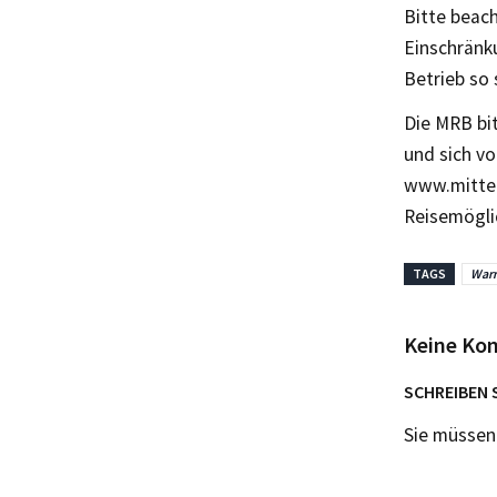
Bitte beach
Einschränk
Betrieb so
Die MRB bit
und sich vo
www.mittel
Reisemögli
TAGS
Warn
Keine Ko
SCHREIBEN 
Sie müsse