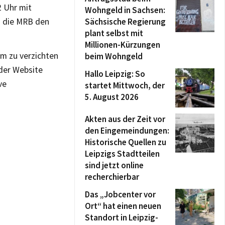
2 Uhr mit
Wohngeld in Sachsen:
d die MRB den
Sächsische Regierung
plant selbst mit
Millionen-Kürzungen
um zu verzichten
beim Wohngeld
 der Website
Hallo Leipzig: So
ve
startet Mittwoch, der
5. August 2026
Akten aus der Zeit vor
den Eingemeindungen:
Historische Quellen zu
Leipzigs Stadtteilen
sind jetzt online
recherchierbar
Das „Jobcenter vor
Ort“ hat einen neuen
Standort in Leipzig-