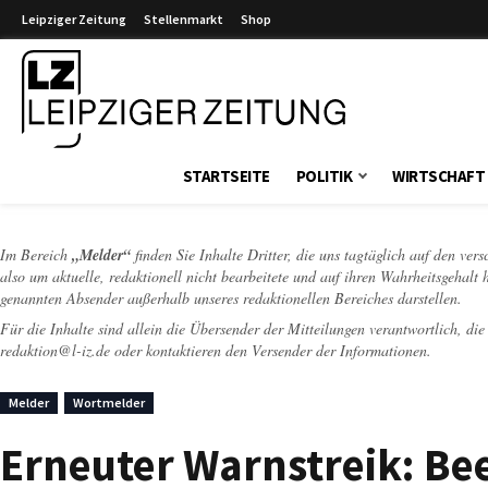
Leipziger Zeitung
Stellenmarkt
Shop
Leipziger Zeitung
STARTSEITE
POLITIK
WIRTSCHAFT
Im Bereich
„Melder“
finden Sie Inhalte Dritter, die uns tagtäglich auf den ver
also um aktuelle, redaktionell nicht bearbeitete und auf ihren Wahrheitsgehalt 
genannten Absender außerhalb unseres redaktionellen Bereiches darstellen.
Für die Inhalte sind allein die Übersender der Mitteilungen verantwortlich, di
redaktion@l-iz.de
oder kontaktieren den Versender der Informationen.
Melder
Wortmelder
Erneuter Warnstreik: Be