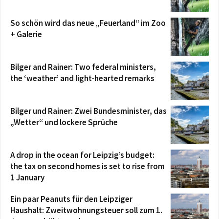
So schön wird das neue „Feuerland“ im Zoo
+ Galerie
Bilger and Rainer: Two federal ministers,
the ‘weather’ and light-hearted remarks
Bilger und Rainer: Zwei Bundesminister, das
„Wetter“ und lockere Sprüche
A drop in the ocean for Leipzig’s budget:
the tax on second homes is set to rise from
1 January
Ein paar Peanuts für den Leipziger
Haushalt: Zweitwohnungsteuer soll zum 1.