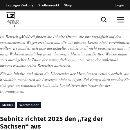
Leipziger Zeitung
Stellenmarkt
Shop
Login
Leipziger Zeitung
Im Bereich
„Melder“
finden Sie Inhalte Dritter, die uns tagtäglich auf den
verschiedensten Wegen erreichen und die wir unseren Lesern nicht vorenthalten
wollen. Es handelt sich also um aktuelle, redaktionell nicht bearbeitete und auf
ihren Wahrheitsgehalt hin nicht überprüfte Mitteilungen Dritter. Welche damit
stets durchgehende Zitate der namentlich genannten Absender außerhalb
unseres redaktionellen Bereiches darstellen.
Für die Inhalte sind allein die Übersender der Mitteilungen verantwortlich, die
Redaktion macht sich die Aussagen nicht zu eigen. Bei Fragen dazu wenden Sie
sich gern an
redaktion@l-iz.de
oder kontaktieren den Versender der
Informationen.
Melder
Wortmelder
Sebnitz richtet 2025 den „Tag der
Sachsen“ aus