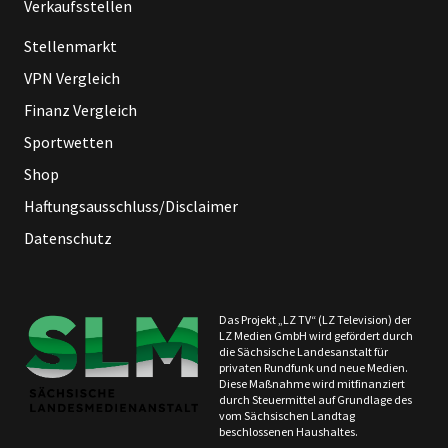
Verkaufsstellen
Stellenmarkt
VPN Vergleich
Finanz Vergleich
Sportwetten
Shop
Haftungsausschluss/Disclaimer
Datenschutz
Das Projekt „LZ TV“ (LZ Television) der
LZ Medien GmbH wird gefördert durch
die Sächsische Landesanstalt für
privaten Rundfunk und neue Medien.
Diese Maßnahme wird mitfinanziert
durch Steuermittel auf Grundlage des
vom Sächsischen Landtag
beschlossenen Haushaltes.