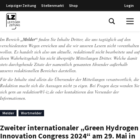
Leipziger Zeitung
Stellenmarkt
Shop
Login
Leipziger Zeitung
Im Bereich
„Melder“
finden Sie Inhalte Dritter, die uns tagtäglich auf den
verschiedensten Wegen erreichen und die wir unseren Lesern nicht vorenthalten
wollen. Es handelt sich also um aktuelle, redaktionell nicht bearbeitete und auf
ihren Wahrheitsgehalt hin nicht überprüfte Mitteilungen Dritter. Welche damit
stets durchgehende Zitate der namentlich genannten Absender außerhalb
unseres redaktionellen Bereiches darstellen.
Für die Inhalte sind allein die Übersender der Mitteilungen verantwortlich, die
Redaktion macht sich die Aussagen nicht zu eigen. Bei Fragen dazu wenden Sie
sich gern an
redaktion@l-iz.de
oder kontaktieren den Versender der
Informationen.
Melder
Wortmelder
Zweiter internationaler „Green Hydrogen
Innovation Congress 2024“ am 29. Mai in