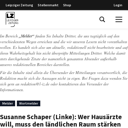
Leipziger Zeitung
Stellenmarkt
Shop
Login
Leipziger Zeitung
Im Bereich
„Melder“
finden Sie Inhalte Dritter, die uns tagtäglich auf den
verschiedensten Wegen erreichen und die wir unseren Lesern nicht vorenthalten
wollen. Es handelt sich also um aktuelle, redaktionell nicht bearbeitete und auf
ihren Wahrheitsgehalt hin nicht überprüfte Mitteilungen Dritter. Welche damit
stets durchgehende Zitate der namentlich genannten Absender außerhalb
unseres redaktionellen Bereiches darstellen.
Für die Inhalte sind allein die Übersender der Mitteilungen verantwortlich, die
Redaktion macht sich die Aussagen nicht zu eigen. Bei Fragen dazu wenden Sie
sich gern an
redaktion@l-iz.de
oder kontaktieren den Versender der
Informationen.
Melder
Wortmelder
Susanne Schaper (Linke): Wer Hausärzte
will, muss den ländlichen Raum stärken