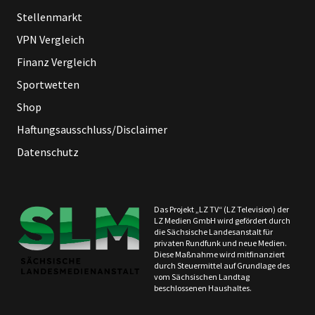
Stellenmarkt
VPN Vergleich
Finanz Vergleich
Sportwetten
Shop
Haftungsausschluss/Disclaimer
Datenschutz
Das Projekt „LZ TV“ (LZ Television) der
LZ Medien GmbH wird gefördert durch
die Sächsische Landesanstalt für
privaten Rundfunk und neue Medien.
Diese Maßnahme wird mitfinanziert
durch Steuermittel auf Grundlage des
vom Sächsischen Landtag
beschlossenen Haushaltes.