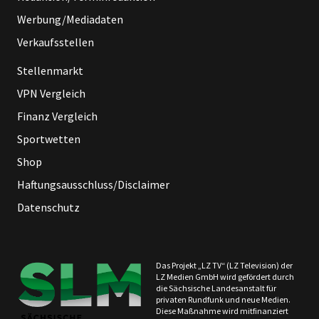
Werbung/Mediadaten
Verkaufsstellen
Stellenmarkt
VPN Vergleich
Finanz Vergleich
Sportwetten
Shop
Haftungsausschluss/Disclaimer
Datenschutz
Das Projekt „LZ TV“ (LZ Television) der
LZ Medien GmbH wird gefördert durch
die Sächsische Landesanstalt für
privaten Rundfunk und neue Medien.
Diese Maßnahme wird mitfinanziert