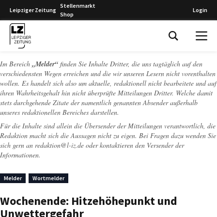
Stellenmarkt
Leipziger Zeitung
Login
Shop
Leipziger Zeitung
Im Bereich
„Melder“
finden Sie Inhalte Dritter, die uns tagtäglich auf den
verschiedensten Wegen erreichen und die wir unseren Lesern nicht vorenthalten
wollen. Es handelt sich also um aktuelle, redaktionell nicht bearbeitete und auf
ihren Wahrheitsgehalt hin nicht überprüfte Mitteilungen Dritter. Welche damit
stets durchgehende Zitate der namentlich genannten Absender außerhalb
unseres redaktionellen Bereiches darstellen.
Für die Inhalte sind allein die Übersender der Mitteilungen verantwortlich, die
Redaktion macht sich die Aussagen nicht zu eigen. Bei Fragen dazu wenden Sie
sich gern an
redaktion@l-iz.de
oder kontaktieren den Versender der
Informationen.
Melder
Wortmelder
Wochenende: Hitzehöhepunkt und
Unwettergefahr