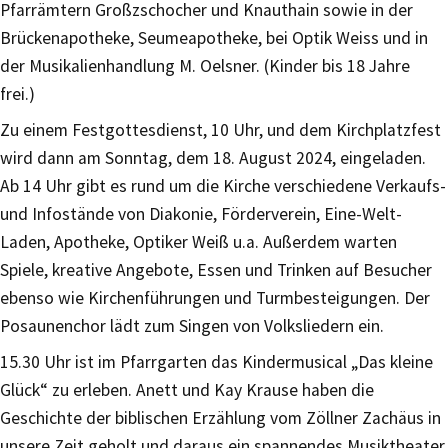
Pfarrämtern Großzschocher und Knauthain sowie in der
Brückenapotheke, Seumeapotheke, bei Optik Weiss und in
der Musikalienhandlung M. Oelsner. (Kinder bis 18 Jahre
frei.)
Zu einem Festgottesdienst, 10 Uhr, und dem Kirchplatzfest
wird dann am Sonntag, dem 18. August 2024, eingeladen.
Ab 14 Uhr gibt es rund um die Kirche verschiedene Verkaufs-
und Infostände von Diakonie, Förderverein, Eine-Welt-
Laden, Apotheke, Optiker Weiß u.a. Außerdem warten
Spiele, kreative Angebote, Essen und Trinken auf Besucher
ebenso wie Kirchenführungen und Turmbesteigungen. Der
Posaunenchor lädt zum Singen von Volksliedern ein.
15.30 Uhr ist im Pfarrgarten das Kindermusical „Das kleine
Glück“ zu erleben. Anett und Kay Krause haben die
Geschichte der biblischen Erzählung vom Zöllner Zachäus in
unsere Zeit geholt und daraus ein spannendes Musiktheater