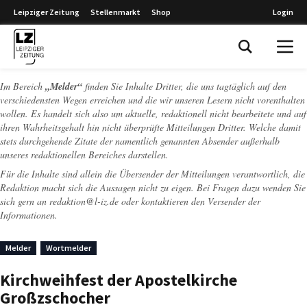
Leipziger Zeitung
Stellenmarkt
Shop
Login
Leipziger Zeitung
Im Bereich
„Melder“
finden Sie Inhalte Dritter, die uns tagtäglich auf den
verschiedensten Wegen erreichen und die wir unseren Lesern nicht vorenthalten
wollen. Es handelt sich also um aktuelle, redaktionell nicht bearbeitete und auf
ihren Wahrheitsgehalt hin nicht überprüfte Mitteilungen Dritter. Welche damit
stets durchgehende Zitate der namentlich genannten Absender außerhalb
unseres redaktionellen Bereiches darstellen.
Für die Inhalte sind allein die Übersender der Mitteilungen verantwortlich, die
Redaktion macht sich die Aussagen nicht zu eigen. Bei Fragen dazu wenden Sie
sich gern an
redaktion@l-iz.de
oder kontaktieren den Versender der
Informationen.
Melder
Wortmelder
Kirchweihfest der Apostelkirche
Großzschocher