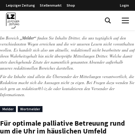
Leipziger Zeitung
Stellenmarkt
Shop
Login
Leipziger Zeitung
Im Bereich
„Melder“
finden Sie Inhalte Dritter, die uns tagtäglich auf den
verschiedensten Wegen erreichen und die wir unseren Lesern nicht vorenthalten
wollen. Es handelt sich also um aktuelle, redaktionell nicht bearbeitete und auf
ihren Wahrheitsgehalt hin nicht überprüfte Mitteilungen Dritter. Welche damit
stets durchgehende Zitate der namentlich genannten Absender außerhalb
unseres redaktionellen Bereiches darstellen.
Für die Inhalte sind allein die Übersender der Mitteilungen verantwortlich, die
Redaktion macht sich die Aussagen nicht zu eigen. Bei Fragen dazu wenden Sie
sich gern an
redaktion@l-iz.de
oder kontaktieren den Versender der
Informationen.
Melder
Wortmelder
Für optimale palliative Betreuung rund
um die Uhr im häuslichen Umfeld