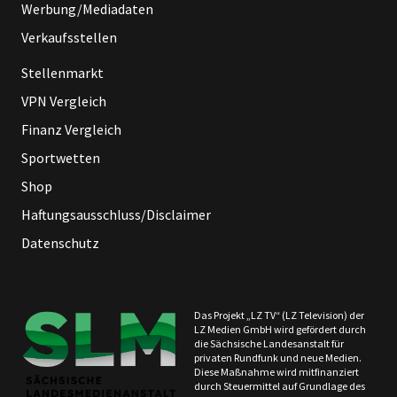
Werbung/Mediadaten
Verkaufsstellen
Stellenmarkt
VPN Vergleich
Finanz Vergleich
Sportwetten
Shop
Haftungsausschluss/Disclaimer
Datenschutz
Das Projekt „LZ TV“ (LZ Television) der
LZ Medien GmbH wird gefördert durch
die Sächsische Landesanstalt für
privaten Rundfunk und neue Medien.
Diese Maßnahme wird mitfinanziert
durch Steuermittel auf Grundlage des