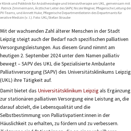
r Klinik und Poliklinik für Anästhesiologie und Intensivtherapie am UKL, gemeinsam mit
. Patrick Zimmermann, Ärztlicher Leiter des SAPV, Nicole Wegner, Pflegerische Leitung de
PV-Teams, und Annett Huke, Pflegerische Departmentleiterin des Departmants für
erative Medizin (v. l.). Foto: UKL/Stefan Straube
Mit der wachsenden Zahl älterer Menschen in der Stadt
Leipzig steigt auch der Bedarf nach spezifischen palliativen
Versorgungsleistungen. Aus diesem Grund nimmt am
heutigen 2. September 2024 unter dem Namen palliativ
bewegt – SAPV des UKL die Spezialisierte Ambulante
Palliativversorgung (SAPV) des Universitätsklinikums Leipzig
(UKL) ihre Tätigkeit auf.
Damit bietet das
Universitätsklinikum Leipzig
als Ergänzung
zur stationären palliativen Versorgung eine Leistung an, die
darauf abzielt, die Lebensqualität und die
Selbstbestimmung von Palliativpatient:innen in der
Häuslichkeit zu erhalten, zu fördern und zu verbessern.