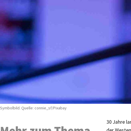
Symbolbild. Quelle: connie_sf/Pixabay
30 Jahre la
Mehr zum Thema
der Westen 