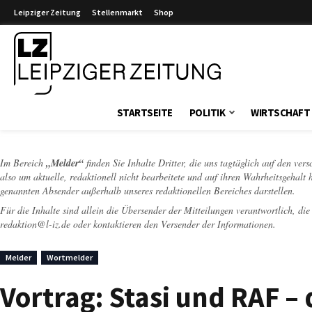
Leipziger Zeitung
Stellenmarkt
Shop
Leipziger Zeitung
STARTSEITE
POLITIK
WIRTSCHAFT
Im Bereich
„Melder“
finden Sie Inhalte Dritter, die uns tagtäglich auf den ver
also um aktuelle, redaktionell nicht bearbeitete und auf ihren Wahrheitsgehalt 
genannten Absender außerhalb unseres redaktionellen Bereiches darstellen.
Für die Inhalte sind allein die Übersender der Mitteilungen verantwortlich, di
redaktion@l-iz.de
oder kontaktieren den Versender der Informationen.
Melder
Wortmelder
Vortrag: Stasi und RAF –