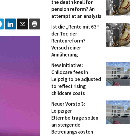
the death knell for
pension reform? An
attempt at an analysis
Ist die „Rente mit 63“
der Tod der
Rentenreform?
Versuch einer
Annäherung
New initiative:
Childcare fees in
Leipzig to be adjusted
to reflect rising
childcare costs
Neuer Vorstoß:
Leipziger
Elternbeiträge sollen
an steigende
Betreuungskosten