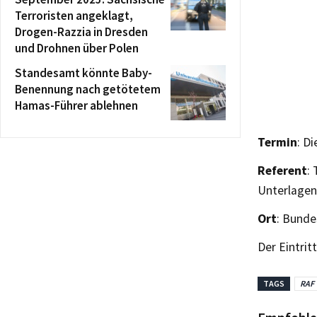
Terroristen angeklagt,
Drogen-Razzia in Dresden
und Drohnen über Polen
Standesamt könnte Baby-
Benennung nach getötetem
Hamas-Führer ablehnen
Termin
: D
Referent
:
Unterlagen
Ort
: Bunde
Der Eintritt 
TAGS
RAF