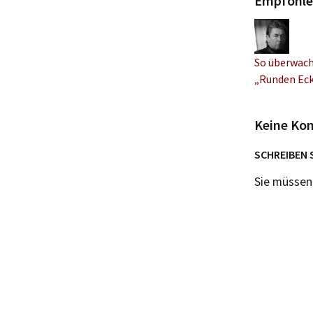
Empfohle
So überwacht
„Runden Ec
Keine Ko
SCHREIBEN 
Sie müsse