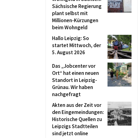
Sächsische Regierung
plant selbst mit
Millionen-Kürzungen
beim Wohngeld
Hallo Leipzig: So
startet Mittwoch, der
5. August 2026
Das „Jobcenter vor
Ort“ hat einen neuen
Standort in Leipzig-
Grünau. Wir haben
nachgefragt
Akten aus der Zeit vor
den Eingemeindungen:
Historische Quellen zu
Leipzigs Stadtteilen
sind jetzt online