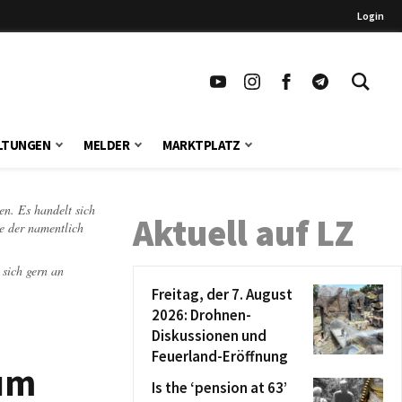
Login
LTUNGEN
MELDER
MARKTPLATZ
en. Es handelt sich
Aktuell auf LZ
te der namentlich
 sich gern an
Freitag, der 7. August
2026: Drohnen-
Diskussionen und
Feuerland-Eröffnung
zum
Is the ‘pension at 63’