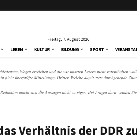
Freitag, 7. August 2026
LEBEN
KULTUR
BILDUNG
SPORT
VERANSTA
schiedensten Wegen erreichen und die wir unseren Lesern nicht vorenthalten woll
hin nicht überprüfte Mitteilungen Dritter. Welche damit stets durchgehende Zita
e Redaktion macht sich die Aussagen nicht zu eigen. Bei Fragen dazu wenden Sie
 das Verhältnis der DDR 