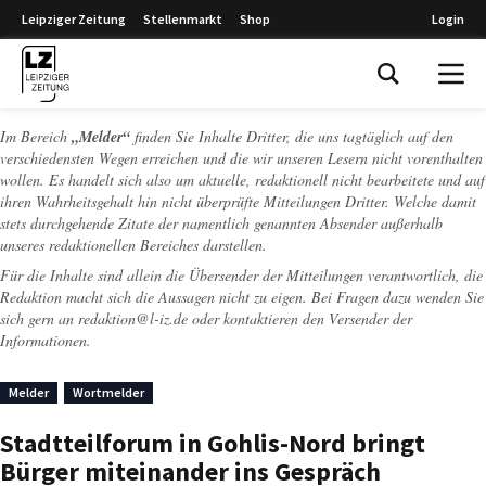
Leipziger Zeitung
Stellenmarkt
Shop
Login
Leipziger Zeitung
Im Bereich
„Melder“
finden Sie Inhalte Dritter, die uns tagtäglich auf den
verschiedensten Wegen erreichen und die wir unseren Lesern nicht vorenthalten
wollen. Es handelt sich also um aktuelle, redaktionell nicht bearbeitete und auf
ihren Wahrheitsgehalt hin nicht überprüfte Mitteilungen Dritter. Welche damit
stets durchgehende Zitate der namentlich genannten Absender außerhalb
unseres redaktionellen Bereiches darstellen.
Für die Inhalte sind allein die Übersender der Mitteilungen verantwortlich, die
Redaktion macht sich die Aussagen nicht zu eigen. Bei Fragen dazu wenden Sie
sich gern an
redaktion@l-iz.de
oder kontaktieren den Versender der
Informationen.
Melder
Wortmelder
Stadtteilforum in Gohlis-Nord bringt
Bürger miteinander ins Gespräch