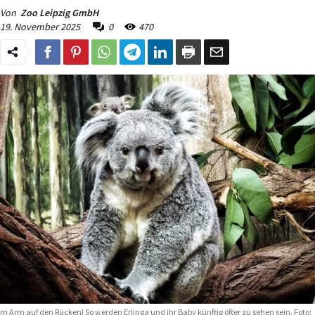
Von
Zoo Leipzig GmbH
19. November 2025
0
470
m Arm auf den Rücken! So werden Erlinga und ihr Baby künftig öfter zu sehen sein. Foto: