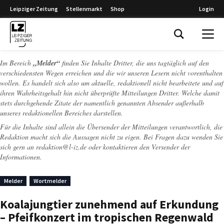
Leipziger Zeitung
Stellenmarkt
Shop
Login
Leipziger Zeitung
Im Bereich
„Melder“
finden Sie Inhalte Dritter, die uns tagtäglich auf den
verschiedensten Wegen erreichen und die wir unseren Lesern nicht vorenthalten
wollen. Es handelt sich also um aktuelle, redaktionell nicht bearbeitete und auf
ihren Wahrheitsgehalt hin nicht überprüfte Mitteilungen Dritter. Welche damit
stets durchgehende Zitate der namentlich genannten Absender außerhalb
unseres redaktionellen Bereiches darstellen.
Für die Inhalte sind allein die Übersender der Mitteilungen verantwortlich, die
Redaktion macht sich die Aussagen nicht zu eigen. Bei Fragen dazu wenden Sie
sich gern an
redaktion@l-iz.de
oder kontaktieren den Versender der
Informationen.
Melder
Wortmelder
Koalajungtier zunehmend auf Erkundung
– Pfeifkonzert im tropischen Regenwald