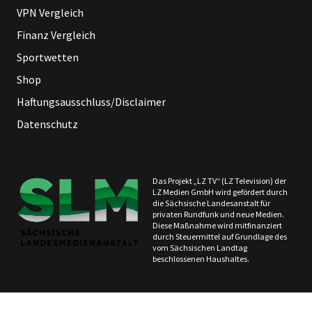
VPN Vergleich
Finanz Vergleich
Sportwetten
Shop
Haftungsausschluss/Disclaimer
Datenschutz
Das Projekt „LZ TV“ (LZ Television) der
LZ Medien GmbH wird gefördert durch
die Sächsische Landesanstalt für
privaten Rundfunk und neue Medien.
Diese Maßnahme wird mitfinanziert
durch Steuermittel auf Grundlage des
vom Sächsischen Landtag
beschlossenen Haushaltes.