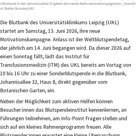
r Blutbank in der Johannisallee 32 geben der neuen Motiviationskampagne ein „Gesicht“
ld: Stefan Straube/UKL
Die Blutbank des Universitätsklinikums Leipzig (UKL)
startet am Samstag, 13. Juni 2026, ihre neue
Motivationskampagne. Anlass ist der Weltblutspendetag,
der jährlich am 14. Juni begangen wird. Da dieser 2026 auf
einen Sonntag fällt, lädt das Institut für
Transfusionsmedizin (ITM) des UKL bereits am Vortag von
10 bis 16 Uhr zu einer Sonderblutspende in die Blutbank,
Johannisallee 32, Haus 8, direkt gegenüber vom
Botanischen Garten, ein.
Neben der Möglichkeit zum aktiven Helfen können
Besucher:innen das Blutspendeinstitut kennenlernen, an
Führungen teilnehmen, am Info-Point Fragen stellen und
sich auf ein kleines Rahmenprogramm freuen. Alle
Blutspender:innen erwartet eine kleine Überraschung.