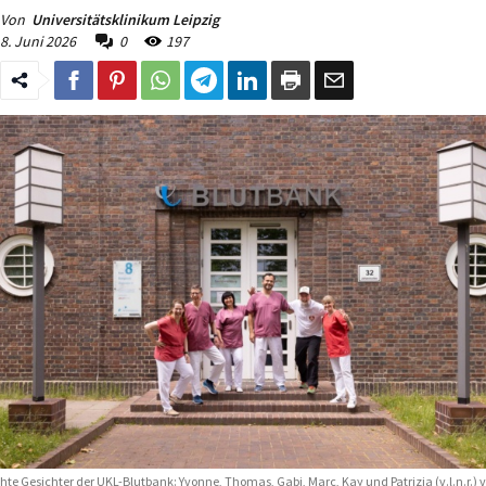
Von
Universitätsklinikum Leipzig
8. Juni 2026
0
197
hte Gesichter der UKL-Blutbank: Yvonne, Thomas, Gabi, Marc, Kay und Patrizia (v.l.n.r.) v