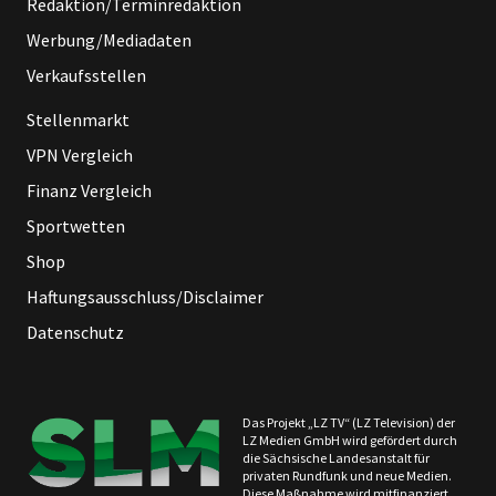
Redaktion/Terminredaktion
Werbung/Mediadaten
Verkaufsstellen
Stellenmarkt
VPN Vergleich
Finanz Vergleich
Sportwetten
Shop
Haftungsausschluss/Disclaimer
Datenschutz
Das Projekt „LZ TV“ (LZ Television) der
LZ Medien GmbH wird gefördert durch
die Sächsische Landesanstalt für
privaten Rundfunk und neue Medien.
Diese Maßnahme wird mitfinanziert