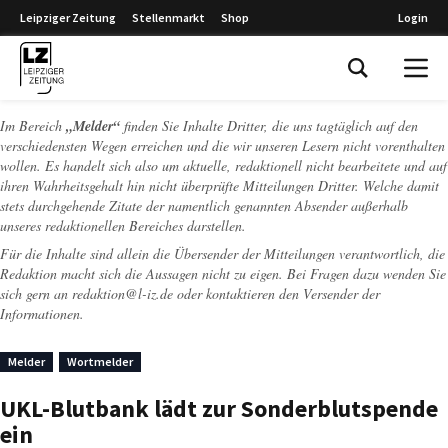
Leipziger Zeitung
Stellenmarkt
Shop
Login
Leipziger Zeitung
Im Bereich
„Melder“
finden Sie Inhalte Dritter, die uns tagtäglich auf den
verschiedensten Wegen erreichen und die wir unseren Lesern nicht vorenthalten
wollen. Es handelt sich also um aktuelle, redaktionell nicht bearbeitete und auf
ihren Wahrheitsgehalt hin nicht überprüfte Mitteilungen Dritter. Welche damit
stets durchgehende Zitate der namentlich genannten Absender außerhalb
unseres redaktionellen Bereiches darstellen.
Für die Inhalte sind allein die Übersender der Mitteilungen verantwortlich, die
Redaktion macht sich die Aussagen nicht zu eigen. Bei Fragen dazu wenden Sie
sich gern an
redaktion@l-iz.de
oder kontaktieren den Versender der
Informationen.
Melder
Wortmelder
UKL-Blutbank lädt zur Sonderblutspende
ein